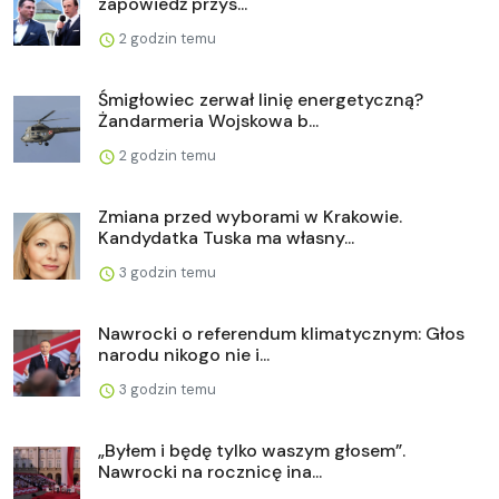
zapowiedź przys...
2 godzin temu
Śmigłowiec zerwał linię energetyczną?
Żandarmeria Wojskowa b...
2 godzin temu
Zmiana przed wyborami w Krakowie.
Kandydatka Tuska ma własny...
3 godzin temu
Nawrocki o referendum klimatycznym: Głos
narodu nikogo nie i...
3 godzin temu
„Byłem i będę tylko waszym głosem”.
Nawrocki na rocznicę ina...