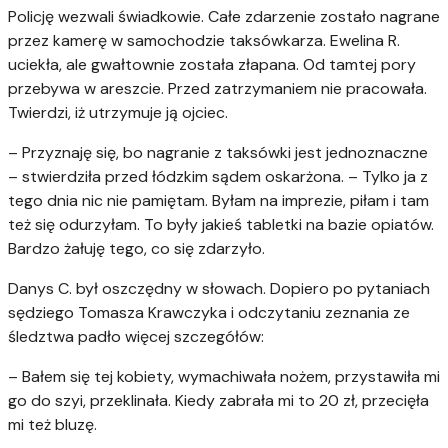
Policję wezwali świadkowie. Całe zdarzenie zostało nagrane
przez kamerę w samochodzie taksówkarza. Ewelina R.
uciekła, ale gwałtownie została złapana. Od tamtej pory
przebywa w areszcie. Przed zatrzymaniem nie pracowała.
Twierdzi, iż utrzymuje ją ojciec.
– Przyznaję się, bo nagranie z taksówki jest jednoznaczne
– stwierdziła przed łódzkim sądem oskarżona. – Tylko ja z
tego dnia nic nie pamiętam. Byłam na imprezie, piłam i tam
też się odurzyłam. To były jakieś tabletki na bazie opiatów.
Bardzo żałuję tego, co się zdarzyło.
Danys C. był oszczędny w słowach. Dopiero po pytaniach
sędziego Tomasza Krawczyka i odczytaniu zeznania ze
śledztwa padło więcej szczegółów:
– Bałem się tej kobiety, wymachiwała nożem, przystawiła mi
go do szyi, przeklinała. Kiedy zabrała mi to 20 zł, przecięła
mi też bluzę.