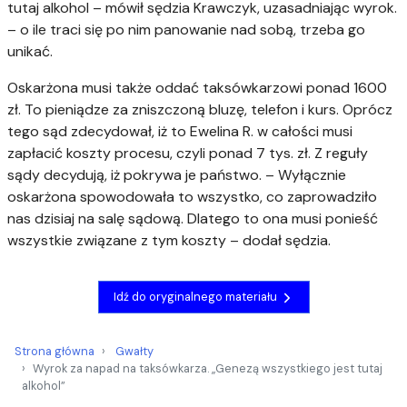
tutaj alkohol – mówił sędzia Krawczyk, uzasadniając wyrok.
– o ile traci się po nim panowanie nad sobą, trzeba go
unikać.
Oskarżona musi także oddać taksówkarzowi ponad 1600
zł. To pieniądze za zniszczoną bluzę, telefon i kurs. Oprócz
tego sąd zdecydował, iż to Ewelina R. w całości musi
zapłacić koszty procesu, czyli ponad 7 tys. zł. Z reguły
sądy decydują, iż pokrywa je państwo. – Wyłącznie
oskarżona spowodowała to wszystko, co zaprowadziło
nas dzisiaj na salę sądową. Dlatego to ona musi ponieść
wszystkie związane z tym koszty – dodał sędzia.
Idź do oryginalnego materiału
Strona główna
Gwałty
Wyrok za napad na taksówkarza. „Genezą wszystkiego jest tutaj
alkohol”