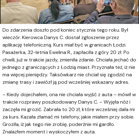
Do zdarzenia doszło pod koniec stycznia tego roku. Był
wieczór. Kierowca Danys C. dostał zgłoszenie przez
aplikację telefoniczną. Kurs miał być w granicach Łodzi.
Pasażerka, 32-letnia Ewelina R., zapłaciła z góry 20 zł. Po
chwili, już w trakcie jazdy, zmieniła zdanie. Chciała jechać do
jednego z graniczących z Łodzią miast. Przyznała też, iż nie
ma więcej pieniędzy. Taksówkarz nie chciał się zgodzić na
zmianę trasy i zawiózł ją pod wcześniej wskazany adres.
– Kiedy dojechałem, ona nie chciała wyjść z auta – mówił w
trakcie rozprawy poszkodowany Danys C. – Wyjęła nóż i
zaczęła mi grozić. Zabrała to 20 zł, które wcześniej dała mi
za kurs. Kazała złamać mi telefony, jakie miałem przy sobie.
Groziła, iż jak tego nie zrobię, poderżnie mi gardło.
Znalazłem moment i wyskoczyłem z auta.