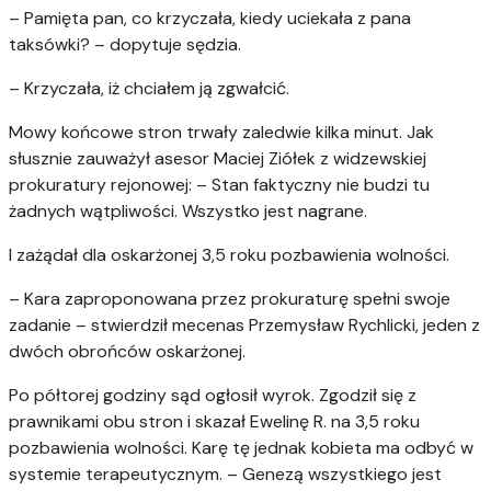
– Pamięta pan, co krzyczała, kiedy uciekała z pana
taksówki? – dopytuje sędzia.
– Krzyczała, iż chciałem ją zgwałcić.
Mowy końcowe stron trwały zaledwie kilka minut. Jak
słusznie zauważył asesor Maciej Ziółek z widzewskiej
prokuratury rejonowej: – Stan faktyczny nie budzi tu
żadnych wątpliwości. Wszystko jest nagrane.
I zażądał dla oskarżonej 3,5 roku pozbawienia wolności.
– Kara zaproponowana przez prokuraturę spełni swoje
zadanie – stwierdził mecenas Przemysław Rychlicki, jeden z
dwóch obrońców oskarżonej.
Po półtorej godziny sąd ogłosił wyrok. Zgodził się z
prawnikami obu stron i skazał Ewelinę R. na 3,5 roku
pozbawienia wolności. Karę tę jednak kobieta ma odbyć w
systemie terapeutycznym. – Genezą wszystkiego jest