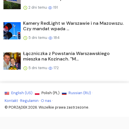
2 dni temu
191
Kamery RedLight w Warszawie i na Mazowszu.
Czy mandat wpada ...
5 dni temu
184
Łączniczka z Powstania Warszawskiego
mieszka na Kozinach. "M...
5 dni temu
172
English (US) ·
Polish (PL) ·
Russian (RU) ·
Kontakt
·
Regulamin
·
O nas
·
© PORZĄDEK 2026. Wszelkie prawa zastrzeżone.