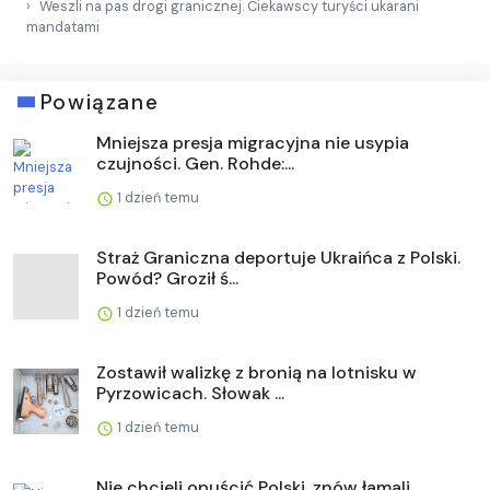
Weszli na pas drogi granicznej. Ciekawscy turyści ukarani
mandatami
Powiązane
Mniejsza presja migracyjna nie usypia
czujności. Gen. Rohde:...
1 dzień temu
Straż Graniczna deportuje Ukraińca z Polski.
Powód? Groził ś...
1 dzień temu
Zostawił walizkę z bronią na lotnisku w
Pyrzowicach. Słowak ...
1 dzień temu
Nie chcieli opuścić Polski, znów łamali