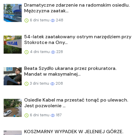
Dramatyczne zdarzenie na radomskim osiedlu.
Mężczyzna zaatak...
6 dni temu
248
54-latek zaatakowany ostrym narzędziem przy
Stokrotce na Ony...
4 dni temu
228
Beata Szydło ukarana przez prokuratora.
Mandat w maksymalnej...
3 dni temu
208
Osiedle Kabel ma przestać tonąć po ulewach.
Jest pozwolenie ...
6 dni temu
187
KOSZMARNY WYPADEK W JELENIEJ GÓRZE.