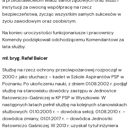
a przedstawicielom władz samorządowych oraz służb i
instytucji za owocną współpracę na rzecz
bezpieczeństwa, życząc wszystkim samych sukcesów w
życiu zawodowym oraz osobistym.
Na koniec uroczystości funkcjonariusze i pracownicy
Komendy podziękowali odchodzącemu Komendantowi za
lata służby.
mł. bryg. Rafał Balcer
Służbę na rzecz ochrony przeciwpożarowej rozpoczął w
2000 r. jako słuchacz – kadet w Szkole Aspirantów PSP w
Poznaniu. Po ukończeniu nauki, z dniem 01.08.2002 r. podjął
służbę na stanowisku dowódcy zastępu w Jednostce
Ratowniczo-Gaśniczej w KP PSP w Wyszkowie. W
następnych latach pełnił służbę na kolejnych stanowiskach
służbowych: 01.10.2005 r. – dowódca sekcji, 01.08.2010 r. –
dowódca zmiany, 01.01.2017 r. – dowódca Jednostki
Ratowniczo Gaśniczej. W 2013 r. uzyskał tytuł inżyniera