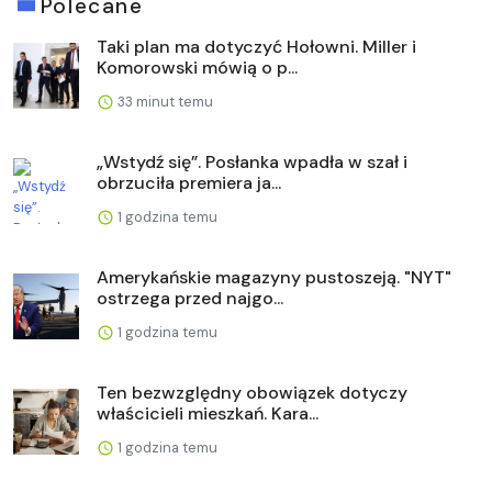
Polecane
Taki plan ma dotyczyć Hołowni. Miller i
Komorowski mówią o p...
33 minut temu
„Wstydź się”. Posłanka wpadła w szał i
obrzuciła premiera ja...
1 godzina temu
Amerykańskie magazyny pustoszeją. "NYT"
ostrzega przed najgo...
1 godzina temu
Ten bezwzględny obowiązek dotyczy
właścicieli mieszkań. Kara...
1 godzina temu