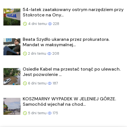
54-latek zaatakowany ostrym narzędziem przy
Stokrotce na Ony...
4 dni temu
228
Beata Szydło ukarana przez prokuratora.
Mandat w maksymalnej...
2 dni temu
208
Osiedle Kabel ma przestać tonąć po ulewach.
Jest pozwolenie ...
6 dni temu
187
KOSZMARNY WYPADEK W JELENIEJ GÓRZE.
Samochód wjechał na chod...
5 dni temu
175