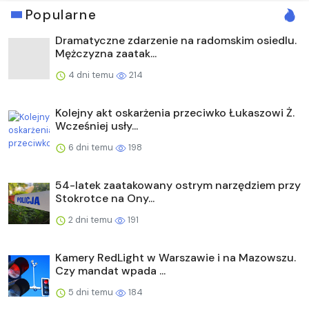
Popularne
Dramatyczne zdarzenie na radomskim osiedlu.
Mężczyzna zaatak...
4 dni temu
214
Kolejny akt oskarżenia przeciwko Łukaszowi Ż.
Wcześniej usły...
6 dni temu
198
54-latek zaatakowany ostrym narzędziem przy
Stokrotce na Ony...
2 dni temu
191
Kamery RedLight w Warszawie i na Mazowszu.
Czy mandat wpada ...
5 dni temu
184