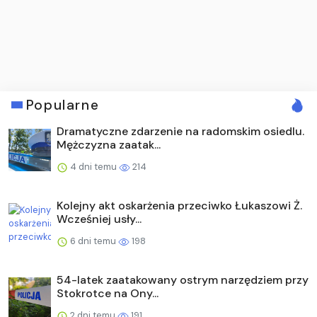
Popularne
Dramatyczne zdarzenie na radomskim osiedlu.
Mężczyzna zaatak...
4 dni temu
214
Kolejny akt oskarżenia przeciwko Łukaszowi Ż.
Wcześniej usły...
6 dni temu
198
54-latek zaatakowany ostrym narzędziem przy
Stokrotce na Ony...
2 dni temu
191