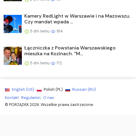
Kamery RedLight w Warszawie i na Mazowszu.
Czy mandat wpada ...
5 dni temu
184
Łączniczka z Powstania Warszawskiego
mieszka na Kozinach. "M...
5 dni temu
172
English (US) ·
Polish (PL) ·
Russian (RU) ·
Kontakt
·
Regulamin
·
O nas
·
© PORZĄDEK 2026. Wszelkie prawa zastrzeżone.