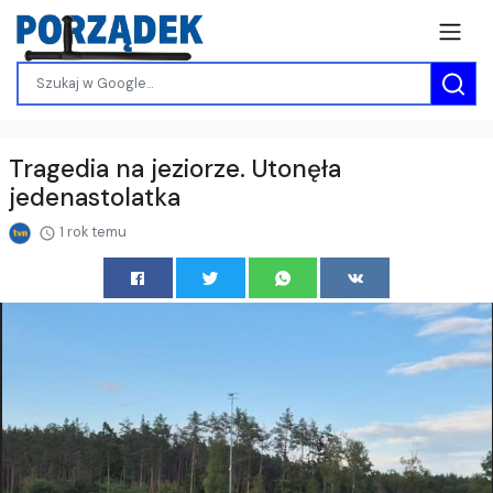
Tragedia na jeziorze. Utonęła
jedenastolatka
1 rok temu