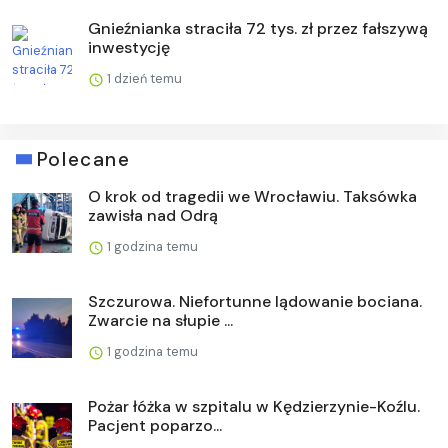
Gnieźnianka straciła 72 tys. zł przez fałszywą
inwestycję
1 dzień temu
Polecane
O krok od tragedii we Wrocławiu. Taksówka
zawisła nad Odrą
1 godzina temu
Szczurowa. Niefortunne lądowanie bociana.
Zwarcie na słupie ...
1 godzina temu
Pożar łóżka w szpitalu w Kędzierzynie-Koźlu.
Pacjent poparzo...