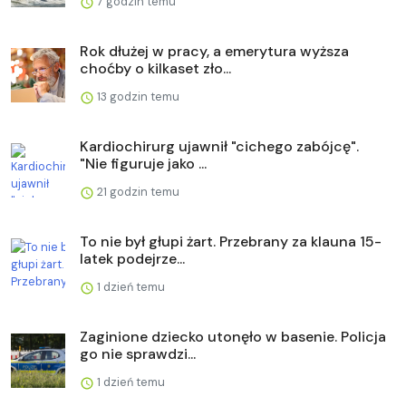
7 godzin temu
Rok dłużej w pracy, a emerytura wyższa
choćby o kilkaset zło...
13 godzin temu
Kardiochirurg ujawnił "cichego zabójcę".
"Nie figuruje jako ...
21 godzin temu
To nie był głupi żart. Przebrany za klauna 15-
latek podejrze...
1 dzień temu
Zaginione dziecko utonęło w basenie. Policja
go nie sprawdzi...
1 dzień temu