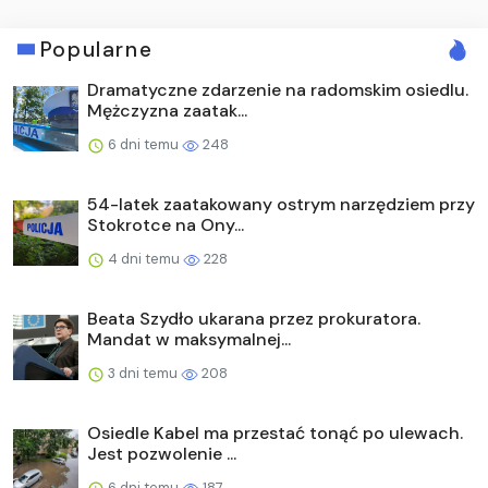
Popularne
Dramatyczne zdarzenie na radomskim osiedlu.
Mężczyzna zaatak...
6 dni temu
248
54-latek zaatakowany ostrym narzędziem przy
Stokrotce na Ony...
4 dni temu
228
Beata Szydło ukarana przez prokuratora.
Mandat w maksymalnej...
3 dni temu
208
Osiedle Kabel ma przestać tonąć po ulewach.
Jest pozwolenie ...
6 dni temu
187