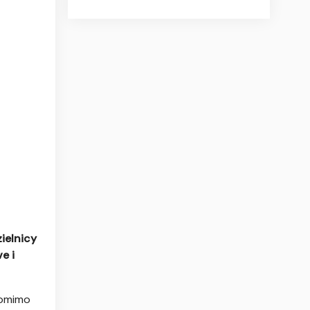
ielnicy
e i
Pomimo