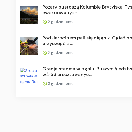
Pożary pustoszą Kolumbię Brytyjską. Ty
ewakuowanych
2 godzin temu
Pod Jarocinem pali się ciągnik. Ogień ob
przyczepę z ...
2 godzin temu
Grecja stanęła w ogniu. Ruszyło śledztw
wśród aresztowanyc...
3 godzin temu