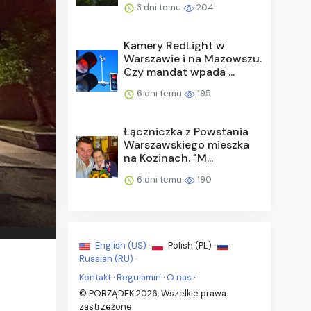
3 dni temu
204
Kamery RedLight w
Warszawie i na Mazowszu.
Czy mandat wpada ...
6 dni temu
195
Łączniczka z Powstania
Warszawskiego mieszka
na Kozinach. "M...
6 dni temu
190
English (US) ·
Polish (PL) ·
Russian (RU) ·
Kontakt
·
Regulamin
·
O nas
·
© PORZĄDEK 2026. Wszelkie prawa
zastrzeżone.