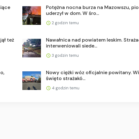
siące
Potężna nocna burza na Mazowszu, pio
uderzył w dom. W śro...
2 godzin temu
jął też
Nawałnica nad powiatem leskim. Straż
interweniowali siede...
3 godzin temu
o,
Nowy ciężki wóz oficjalnie powitany. Wi
święto strażakó...
4 godzin temu