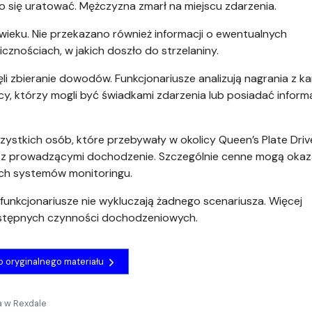
o się uratować. Mężczyzna zmarł na miejscu zdarzenia.
ej wieku. Nie przekazano również informacji o ewentualnych
znościach, w jakich doszło do strzelaniny.
ęli zbieranie dowodów. Funkcjonariusze analizują nagrania z k
cy, którzy mogli być świadkami zdarzenia lub posiadać inform
zystkich osób, które przebywały w okolicy Queen’s Plate Drive
kt z prowadzącymi dochodzenie. Szczególnie cenne mogą okaz
ch systemów monitoringu.
unkcjonariusze nie wykluczają żadnego scenariusza. Więcej
wstępnych czynności dochodzeniowych.
do oryginalnego materiału
a w Rexdale