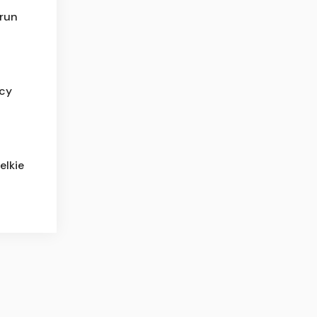
run
acy
elkie