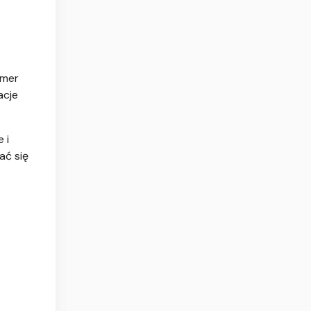
amer
acje
 i
ać się