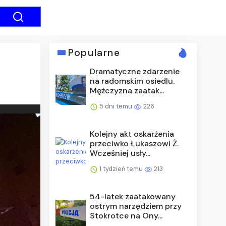
Popularne
Dramatyczne zdarzenie
na radomskim osiedlu.
Mężczyzna zaatak...
5 dni temu
226
Kolejny akt oskarżenia
przeciwko Łukaszowi Ż.
Wcześniej usły...
1 tydzień temu
213
54-latek zaatakowany
ostrym narzędziem przy
Stokrotce na Ony...