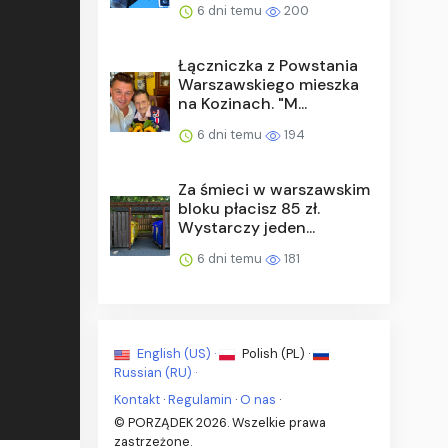
6 dni temu
200
Łączniczka z Powstania
Warszawskiego mieszka
na Kozinach. "M...
6 dni temu
194
Za śmieci w warszawskim
bloku płacisz 85 zł.
Wystarczy jeden...
6 dni temu
181
English (US) ·
Polish (PL) ·
Russian (RU) ·
Kontakt
·
Regulamin
·
O nas
·
© PORZĄDEK 2026. Wszelkie prawa
zastrzeżone.