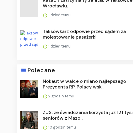
Kazach zatrzymany za atak w taksówce
Wrocławiu.
1 dzień temu
Taksówkarz odpowie przed sądem za
molestowanie pasażerki
1 dzień temu
Polecane
Nokaut w walce o miano najlepszego
Prezydenta RP. Polacy wsk...
2 godzin temu
ZUS: ze świadczenia korzysta już 121 tys
seniorów z Mazo...
10 godzin temu