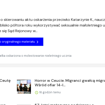
skierowaniu aktu oskarżenia przeciwko Katarzynie K., naucz
 blisko półtora roku wykorzystywać seksualnie małoletniego u
 się Sąd Rejonowy w...
do oryginalnego materiału
lka oskarżona o molestowanie nieletniego ucznia
 Ceutę
Horror w Ceucie. Migranci gwałcą migra
Wśród ofiar 14-l...
16 godzin temu