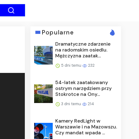
Popularne
Dramatyczne zdarzenie
na radomskim osiedlu.
Mężczyzna zaatak...
5 dni temu
232
54-latek zaatakowany
ostrym narzędziem przy
Stokrotce na Ony...
3 dni temu
214
Kamery RedLight w
Warszawie i na Mazowszu.
Czy mandat wpada ...