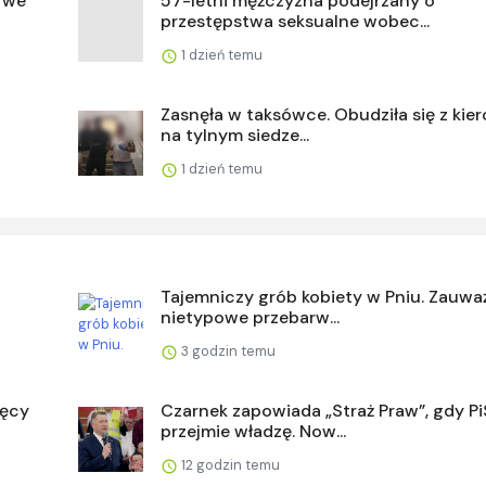
 we
57-letni mężczyzna podejrzany o
przestępstwa seksualne wobec...
1 dzień temu
Zasnęła w taksówce. Obudziła się z kie
na tylnym siedze...
1 dzień temu
Tajemniczy grób kobiety w Pniu. Zauważ
nietypowe przebarw...
3 godzin temu
ięcy
Czarnek zapowiada „Straż Praw”, gdy Pi
przejmie władzę. Now...
12 godzin temu