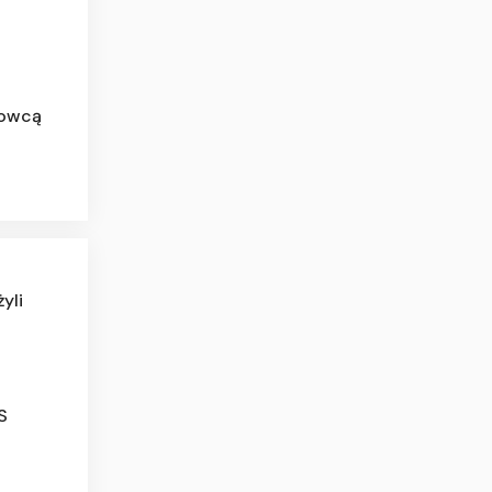
rowcą
yli
S