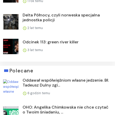
1 rok temu
Delta Północy, czyli norweska specjalna
jednostka policji
2 lat temu
Odcinek 113: green river killer
3 lat temu
Polecane
Oddawał współwięźniom własne jedzenie. Bł.
Tadeusz Dulny zgi...
6 godzin temu
OHO: Angelika Chimkowska nie chce czytać
o Twoim śniadaniu, ...