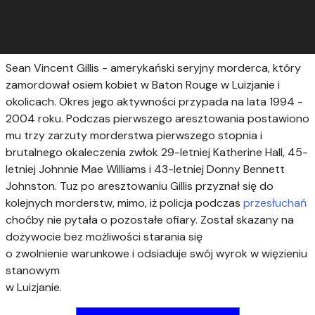
Sean Vincent Gillis - amerykański seryjny morderca, który
zamordował osiem kobiet w Baton Rouge w Luizjanie i
okolicach. Okres jego aktywności przypada na lata 1994 -
2004 roku. Podczas pierwszego aresztowania postawiono
mu trzy zarzuty morderstwa pierwszego stopnia i
brutalnego okaleczenia zwłok 29-letniej Katherine Hall, 45-
letniej Johnnie Mae Williams i 43-letniej Donny Bennett
Johnston. Tuz po aresztowaniu Gillis przyznał się do
kolejnych morderstw, mimo, iż policja podczas
przesłuchań
choćby nie pytała o pozostałe ofiary. Został skazany na
dożywocie bez możliwości starania się
o zwolnienie warunkowe i odsiaduje swój wyrok w więzieniu
stanowym
w Luizjanie.