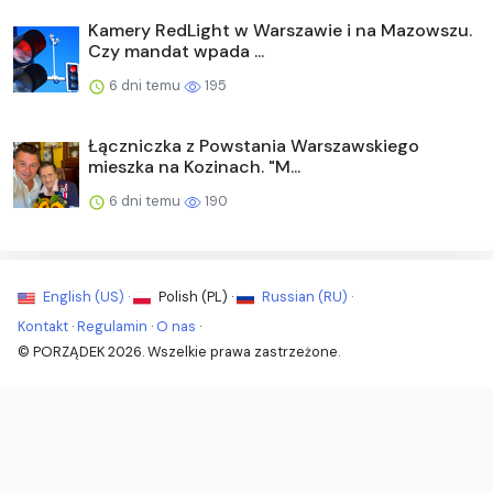
Kamery RedLight w Warszawie i na Mazowszu.
Czy mandat wpada ...
6 dni temu
195
Łączniczka z Powstania Warszawskiego
mieszka na Kozinach. "M...
6 dni temu
190
English (US) ·
Polish (PL) ·
Russian (RU) ·
Kontakt
·
Regulamin
·
O nas
·
© PORZĄDEK 2026. Wszelkie prawa zastrzeżone.