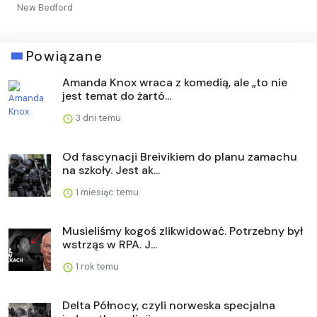
New Bedford
Powiązane
Amanda Knox wraca z komedią, ale „to nie
jest temat do żartó...
3 dni temu
Od fascynacji Breivikiem do planu zamachu
na szkoły. Jest ak...
1 miesiąc temu
Musieliśmy kogoś zlikwidować. Potrzebny był
wstrząs w RPA. J...
1 rok temu
Delta Północy, czyli norweska specjalna