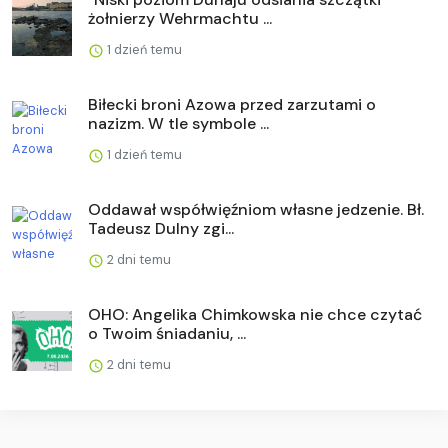
żołnierzy Wehrmachtu ...
1 dzień temu
Biłecki broni Azowa przed zarzutami o
nazizm. W tle symbole ...
1 dzień temu
Oddawał współwięźniom własne jedzenie. Bł.
Tadeusz Dulny zgi...
2 dni temu
OHO: Angelika Chimkowska nie chce czytać
o Twoim śniadaniu, ...
2 dni temu