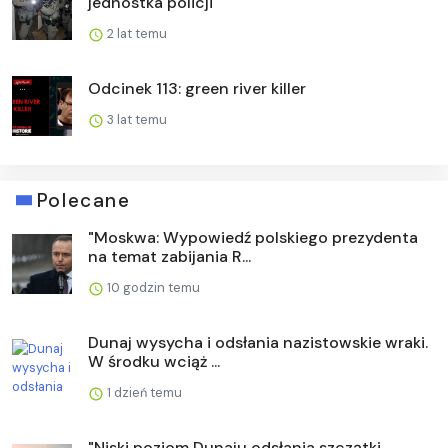
jednostka policji
2 lat temu
Odcinek 113: green river killer
3 lat temu
Polecane
"Moskwa: Wypowiedź polskiego prezydenta
na temat zabijania R...
10 godzin temu
Dunaj wysycha i odsłania nazistowskie wraki.
W środku wciąż ...
1 dzień temu
"Niski poziom Dunaju odsłania szczątki