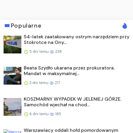
Popularne
54-latek zaatakowany ostrym narzędziem przy
Stokrotce na Ony...
5 dni temu
238
Beata Szydło ukarana przez prokuratora.
Mandat w maksymalnej...
3 dni temu
217
KOSZMARNY WYPADEK W JELENIEJ GÓRZE.
Samochód wjechał na chod...
6 dni temu
185
Warszawiacy oddali hołd pomordowanym