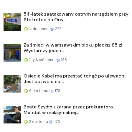
54-latek zaatakowany ostrym narzędziem przy
Stokrotce na Ony...
4 dni temu
222
Za śmieci w warszawskim bloku płacisz 85 zł.
Wystarczy jeden...
1 tydzień temu
198
Osiedle Kabel ma przestać tonąć po ulewach.
Jest pozwolenie ...
6 dni temu
178
Beata Szydło ukarana przez prokuratora.
Mandat w maksymalnej...
2 dni temu
175