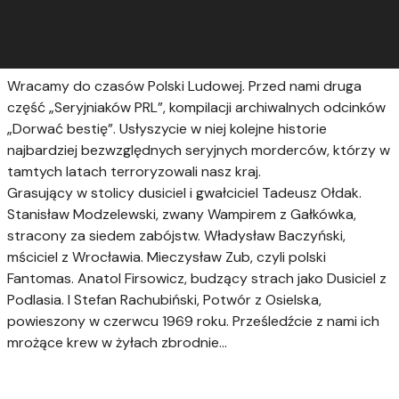
Wracamy do czasów Polski Ludowej. Przed nami druga
część „Seryjniaków PRL”, kompilacji archiwalnych odcinków
„Dorwać bestię”. Usłyszycie w niej kolejne historie
najbardziej bezwzględnych seryjnych morderców, którzy w
tamtych latach terroryzowali nasz kraj.
Grasujący w stolicy dusiciel i gwałciciel Tadeusz Ołdak.
Stanisław Modzelewski, zwany Wampirem z Gałkówka,
stracony za siedem zabójstw. Władysław Baczyński,
mściciel z Wrocławia. Mieczysław Zub, czyli polski
Fantomas. Anatol Firsowicz, budzący strach jako Dusiciel z
Podlasia. I Stefan Rachubiński, Potwór z Osielska,
powieszony w czerwcu 1969 roku. Prześledźcie z nami ich
mrożące krew w żyłach zbrodnie…