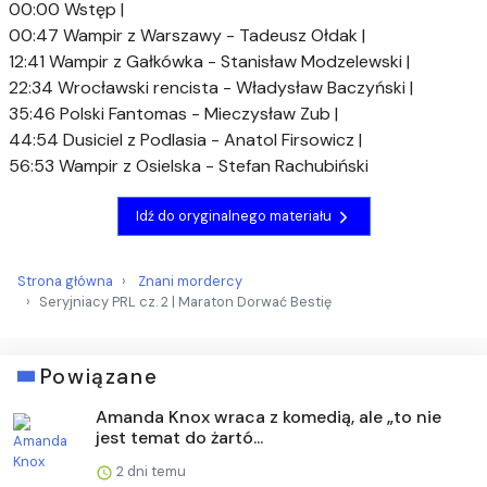
00:00 Wstęp |
00:47 Wampir z Warszawy - Tadeusz Ołdak |
12:41 Wampir z Gałkówka - Stanisław Modzelewski |
22:34 Wrocławski rencista - Władysław Baczyński |
35:46 Polski Fantomas - Mieczysław Zub
|
44:54 Dusiciel z Podlasia - Anatol Firsowicz |
56:53 Wampir z Osielska - Stefan Rachubiński
Idź do oryginalnego materiału
Strona główna
Znani mordercy
Seryjniacy PRL cz. 2 | Maraton Dorwać Bestię
Powiązane
Amanda Knox wraca z komedią, ale „to nie
jest temat do żartó...
2 dni temu