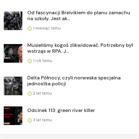
Od fascynacji Breivikiem do planu zamachu
na szkoły. Jest ak...
1 miesiąc temu
Musieliśmy kogoś zlikwidować. Potrzebny był
wstrząs w RPA. J...
1 rok temu
Delta Północy, czyli norweska specjalna
jednostka policji
2 lat temu
Odcinek 113: green river killer
3 lat temu