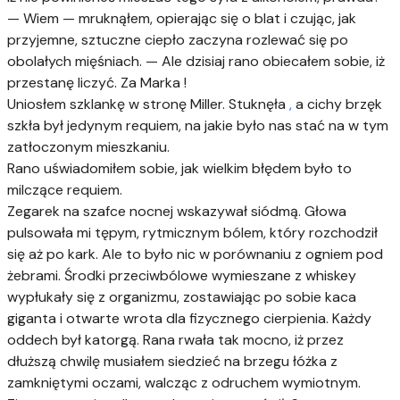
— Wiem — mruknąłem, opierając się o blat i czując, jak
przyjemne, sztuczne ciepło zaczyna rozlewać się po
obolałych mięśniach. — Ale dzisiaj rano obiecałem sobie, iż
przestanę liczyć. Za Marka !
Uniosłem szklankę w stronę Miller. Stuknęła
,
a cichy brzęk
szkła był jedynym requiem, na jakie było nas stać na w tym
zatłoczonym mieszkaniu.
Rano uświadomiłem sobie, jak wielkim błędem było to
milczące requiem.
Zegarek na szafce nocnej wskazywał siódmą. Głowa
pulsowała mi tępym, rytmicznym bólem, który rozchodził
się aż po kark. Ale to było nic w porównaniu z ogniem pod
żebrami. Środki przeciwbólowe wymieszane z whiskey
wypłukały się z organizmu, zostawiając po sobie kaca
giganta i otwarte wrota dla fizycznego cierpienia. Każdy
oddech był katorgą. Rana rwała tak mocno, iż przez
dłuższą chwilę musiałem siedzieć na brzegu łóżka z
zamkniętymi oczami, walcząc z odruchem wymiotnym.