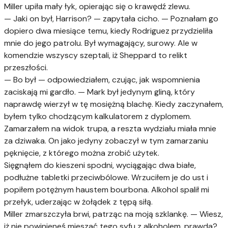
Miller upiła mały łyk, opierając się o krawędź zlewu.
— Jaki on był, Harrison? — zapytała cicho. — Poznałam go
dopiero dwa miesiące temu, kiedy Rodriguez przydzieliła
mnie do jego patrolu. Był wymagający, surowy. Ale w
komendzie wszyscy szeptali, iż Sheppard to relikt
przeszłości.
— Bo był — odpowiedziałem, czując, jak wspomnienia
zaciskają mi gardło. — Mark był jedynym gliną, który
naprawdę wierzył w tę mosiężną blachę. Kiedy zaczynałem,
byłem tylko chodzącym kalkulatorem z dyplomem.
Zamarzałem na widok trupa, a reszta wydziału miała mnie
za dziwaka. On jako jedyny zobaczył w tym zamarzaniu
pęknięcie, z którego można zrobić użytek.
Sięgnąłem do kieszeni spodni, wyciągając dwa białe,
podłużne tabletki przeciwbólowe. Wrzuciłem je do ust i
popiłem potężnym haustem bourbona. Alkohol spalił mi
przełyk, uderzając w żołądek z tępą siłą.
Miller zmarszczyła brwi, patrząc na moją szklankę. — Wiesz,
iż nie powinieneś mieszać tego syfu z alkoholem, prawda?