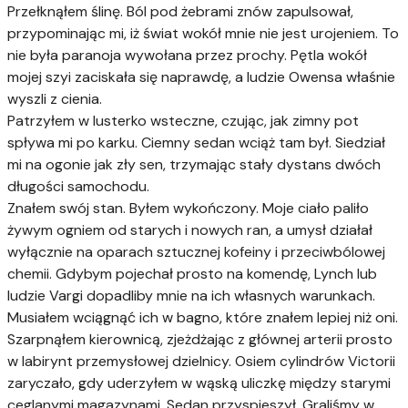
Przełknąłem ślinę. Ból pod żebrami znów zapulsował,
przypominając mi, iż świat wokół mnie nie jest urojeniem. To
nie była paranoja wywołana przez prochy. Pętla wokół
mojej szyi zaciskała się naprawdę, a ludzie Owensa właśnie
wyszli z cienia.
Patrzyłem w lusterko wsteczne, czując, jak zimny pot
spływa mi po karku. Ciemny sedan wciąż tam był. Siedział
mi na ogonie jak zły sen, trzymając stały dystans dwóch
długości samochodu.
Znałem swój stan. Byłem wykończony. Moje ciało paliło
żywym ogniem od starych i nowych ran, a umysł działał
wyłącznie na oparach sztucznej kofeiny i przeciwbólowej
chemii. Gdybym pojechał prosto na komendę, Lynch lub
ludzie Vargi dopadliby mnie na ich własnych warunkach.
Musiałem wciągnąć ich w bagno, które znałem lepiej niż oni.
Szarpnąłem kierownicą, zjeżdżając z głównej arterii prosto
w labirynt przemysłowej dzielnicy. Osiem cylindrów Victorii
zaryczało, gdy uderzyłem w wąską uliczkę między starymi
ceglanymi magazynami. Sedan przyspieszył. Graliśmy w