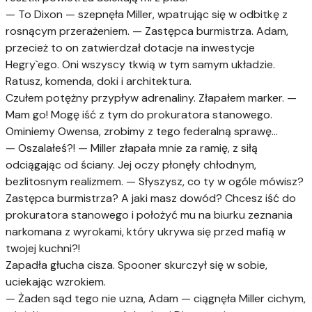
— To Dixon — szepnęła Miller, wpatrując się w odbitkę z
rosnącym przerażeniem. — Zastępca burmistrza. Adam,
przecież to on zatwierdzał dotacje na inwestycje
Hegry`ego. Oni wszyscy tkwią w tym samym układzie.
Ratusz, komenda, doki i architektura.
Czułem potężny przypływ adrenaliny. Złapałem marker. —
Mam go! Mogę iść z tym do prokuratora stanowego.
Ominiemy Owensa, zrobimy z tego federalną sprawę...
— Oszalałeś?! — Miller złapała mnie za ramię, z siłą
odciągając od ściany. Jej oczy płonęły chłodnym,
bezlitosnym realizmem. — Słyszysz, co ty w ogóle mówisz?
Zastępca burmistrza? A jaki masz dowód? Chcesz iść do
prokuratora stanowego i położyć mu na biurku zeznania
narkomana z wyrokami, który ukrywa się przed mafią w
twojej kuchni?!
Zapadła głucha cisza. Spooner skurczył się w sobie,
uciekając wzrokiem.
— Żaden sąd tego nie uzna, Adam — ciągnęła Miller cichym,