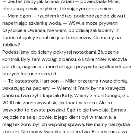
— Jesteś blady jak ściana, Adam — powiedziała Miller,
obrzucając mnie szybkim, taksującym spojrzeniem.
— Mam ogon — rzuciłem krótko, podchodząc do zlewu i
napełniając szklankę wodą. — WSW, a może prywatni
czyściciele Owensa. Nie wiem. od dzisiaj zakładamy, iż
żaden oficjalny kanał nie jest bezpieczny. Co mamy na
tablicy?
Podeszliśmy do ściany pokrytej notatkami. Złudzenie
kontroli. Były tam wyciągi z banku, o które Miller walczyła
pół dnia, nagranie z monitoringu i przypięte szpilkami kopie
starych faktur ze skrytki.
— To katastrofa, Harrison — Miller przetarła twarz dłonią,
wskazując na papiery. — Wiemy, iż Frank był na krawędzi
bankructwa i żył z kapitału Katy. Wiemy z monitoringu, iż o
20:10 nie zachowywał się jak facet w szoku. Ale to
wszystko to czyste poszlaki. Sąd to zje i wypluje. Barnes
wejdzie na salę i powie, iż jego klient był w traumie, a
majątek żony był ich wspólną sprawą. Nie mamy narzędzia
zbrodni. Nie mamy świadka morderstwa. Proces rusza za