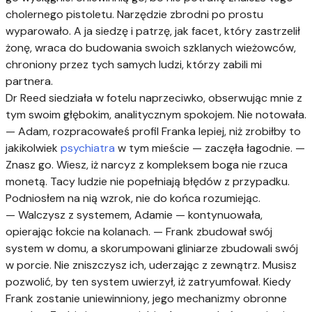
cholernego pistoletu. Narzędzie zbrodni po prostu
wyparowało. A ja siedzę i patrzę, jak facet, który zastrzelił
żonę, wraca do budowania swoich szklanych wieżowców,
chroniony przez tych samych ludzi, którzy zabili mi
partnera.
Dr Reed siedziała w fotelu naprzeciwko, obserwując mnie z
tym swoim głębokim, analitycznym spokojem. Nie notowała.
— Adam, rozpracowałeś profil Franka lepiej, niż zrobiłby to
jakikolwiek
psychiatra
w tym mieście — zaczęła łagodnie. —
Znasz go. Wiesz, iż narcyz z kompleksem boga nie rzuca
monetą. Tacy ludzie nie popełniają błędów z przypadku.
Podniosłem na nią wzrok, nie do końca rozumiejąc.
— Walczysz z systemem, Adamie — kontynuowała,
opierając łokcie na kolanach. — Frank zbudował swój
system w domu, a skorumpowani gliniarze zbudowali swój
w porcie. Nie zniszczysz ich, uderzając z zewnątrz. Musisz
pozwolić, by ten system uwierzył, iż zatryumfował. Kiedy
Frank zostanie uniewinniony, jego mechanizmy obronne