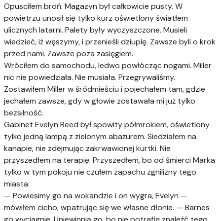
Opusciłem broń. Magazyn był całkowicie pusty. W
powietrzu unosił się tylko kurz oświetlony światłem
ulicznych latarni. Palety były wyczyszczone. Musieli
wiedzieć, iż węszymy, i przenieśli dziuplę. Zawsze byli o krok
przed nami. Zawsze poza zasięgiem.
Wróciłem do samochodu, ledwo powłócząc nogami. Miller
nic nie powiedziała. Nie musiała. Przegrywaliśmy.
Zostawiłem Miller w śródmieściu i pojechałem tam, gdzie
jechałem zawsze, gdy w głowie zostawała mi już tylko
bezsilność.
Gabinet Evelyn Reed był spowity półmrokiem, oświetlony
tylko jedną lampą z zielonym abażurem. Siedziałem na
kanapie, nie zdejmując zakrwawionej kurtki. Nie
przyszedłem na terapię. Przyszedłem, bo od śmierci Marka
tylko w tym pokoju nie czułem zapachu zgnilizny tego
miasta.
— Powiesimy go na wokandzie i on wygra, Evelyn —
mówiłem cicho, wpatrując się we własne dłonie. — Barnes
go wyciągnie. Uniewinnią go, bo nie potrafię znaleźć tego