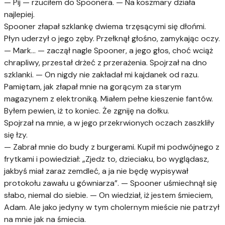
— Pij — rzuciłem do Spoonera. — Na koszmary działa
najlepiej.
Spooner złapał szklankę dwiema trzęsącymi się dłońmi.
Płyn uderzył o jego zęby. Przełknął głośno, zamykając oczy.
— Mark... — zaczął nagle Spooner, a jego głos, choć wciąż
chrapliwy, przestał drżeć z przerażenia. Spojrzał na dno
szklanki. — On nigdy nie zakładał mi kajdanek od razu.
Pamiętam, jak złapał mnie na gorącym za starym
magazynem z elektroniką. Miałem pełne kieszenie fantów.
Byłem pewien, iż to koniec. Że zgniję na dołku.
Spojrzał na mnie, a w jego przekrwionych oczach zaszkliły
się łzy.
— Zabrał mnie do budy z burgerami. Kupił mi podwójnego z
frytkami i powiedział: „Zjedz to, dzieciaku, bo wyglądasz,
jakbyś miał zaraz zemdleć, a ja nie będę wypisywał
protokołu zawału u gówniarza”. — Spooner uśmiechnął się
słabo, niemal do siebie. — On wiedział, iż jestem śmieciem,
Adam. Ale jako jedyny w tym cholernym mieście nie patrzył
na mnie jak na śmiecia.