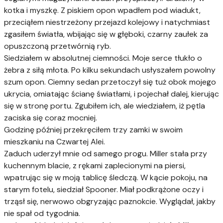
kotka i myszkę. Z piskiem opon wpadłem pod wiadukt,
przeciąłem niestrzeżony przejazd kolejowy i natychmiast
zgasiłem światła, wbijając się w głęboki, czarny zaułek za
opuszczoną przetwórnią ryb.
Siedziałem w absolutnej ciemności. Moje serce tłukło o
żebra z siłą młota. Po kilku sekundach usłyszałem powolny
szum opon. Ciemny sedan przetoczył się tuż obok mojego
ukrycia, omiatając ścianę światłami, i pojechał dalej, kierując
się w stronę portu. Zgubiłem ich, ale wiedziałem, iż pętla
zaciska się coraz mocniej.
Godzinę później przekręciłem trzy zamki w swoim
mieszkaniu na Czwartej Alei.
Zaduch uderzył mnie od samego progu. Miller stała przy
kuchennym blacie, z rękami zaplecionymi na piersi,
wpatrując się w moją tablicę śledczą. W kącie pokoju, na
starym fotelu, siedział Spooner. Miał podkrążone oczy i
trząsł się, nerwowo obgryzając paznokcie. Wyglądał, jakby
nie spał od tygodnia.