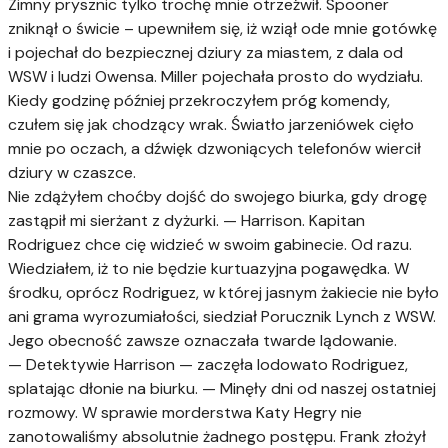
Zimny prysznic tylko trochę mnie otrzeźwił. Spooner
zniknął o świcie – upewniłem się, iż wziął ode mnie gotówkę
i pojechał do bezpiecznej dziury za miastem, z dala od
WSW i ludzi Owensa. Miller pojechała prosto do wydziału.
Kiedy godzinę później przekroczyłem próg komendy,
czułem się jak chodzący wrak. Światło jarzeniówek cięło
mnie po oczach, a dźwięk dzwoniących telefonów wiercił
dziury w czaszce.
Nie zdążyłem choćby dojść do swojego biurka, gdy drogę
zastąpił mi sierżant z dyżurki. — Harrison. Kapitan
Rodriguez chce cię widzieć w swoim gabinecie. Od razu.
Wiedziałem, iż to nie będzie kurtuazyjna pogawędka. W
środku, oprócz Rodriguez, w której jasnym żakiecie nie było
ani grama wyrozumiałości, siedział Porucznik Lynch z WSW.
Jego obecność zawsze oznaczała twarde lądowanie.
— Detektywie Harrison — zaczęła lodowato Rodriguez,
splatając dłonie na biurku. — Minęły dni od naszej ostatniej
rozmowy. W sprawie morderstwa Katy Hegry nie
zanotowaliśmy absolutnie żadnego postępu. Frank złożył