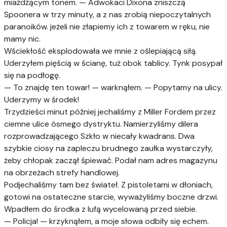
miażdżącym tonem. — Adwokaci Dixona zniszczą
Spoonera w trzy minuty, a z nas zrobią niepoczytalnych
paranoików. jeżeli nie złapiemy ich z towarem w ręku, nie
mamy nic.
Wściekłość eksplodowała we mnie z oślepiającą siłą.
Uderzyłem pięścią w ścianę, tuż obok tablicy. Tynk posypał
się na podłogę.
— To znajdę ten towar! — warknąłem. — Popytamy na ulicy.
Uderzymy w środek!
Trzydzieści minut później jechaliśmy z Miller Fordem przez
ciemne ulice ósmego dystryktu. Namierzyliśmy dilera
rozprowadzającego Szkło w niecały kwadrans. Dwa
szybkie ciosy na zapleczu brudnego zaułka wystarczyły,
żeby chłopak zaczął śpiewać. Podał nam adres magazynu
na obrzeżach strefy handlowej.
Podjechaliśmy tam bez świateł. Z pistoletami w dłoniach,
gotowi na ostateczne starcie, wyważyliśmy boczne drzwi.
Wpadłem do środka z lufą wycelowaną przed siebie.
— Policja! — krzyknąłem, a moje słowa odbiły się echem.