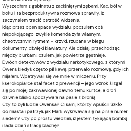
Wyszedłem z gabinetu z zaciśniętymi zębami. Kac, ból w
boku i ta bezproduktywna rozmowa sprawiły, iż
zaczynałem tracić ostrość widzenia.
Idąc przez open space wydziału, poczułem coś
niepokojącego. zwykle komenda żyła własnym,
chaotycznym rytmem – krzyki, rzucane w biegu
dokumenty, dźwięki klawiatury. Ale dzisiaj, przechodząc
między biurkami, czułem, jak powietrze gęstnieje.
Dwóch detektywów z wydziału narkotykowego, z którymi
Owens kiedyś często pił kawę, przerwało rozmowę, gdy ich
mijałem. Wpatrywali się we mnie w milczeniu. Przy
kserokopiarce stał facet z prewencji – jego wzrok ślizgał
się po mojej zakrwawionej dawno temu kurtce, a dłoń
dziwnie blisko spoczywała na pasie z bronią.
Czy to byli ludzie Owensa? Ci sami, którzy wpuścili Szkło
do miasta i patrzyli, jak Mark wykrwawia się na pirsie numer
siedem? Czy po prostu wiedzieli, iż jestem tykającą bombą
i lada dzień stracę blachę?