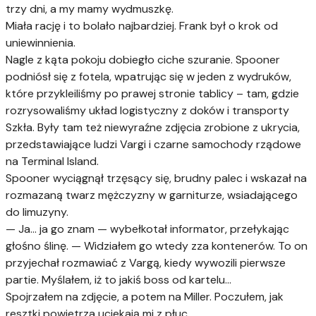
trzy dni, a my mamy wydmuszkę.
Miała rację i to bolało najbardziej. Frank był o krok od
uniewinnienia.
Nagle z kąta pokoju dobiegło ciche szuranie. Spooner
podniósł się z fotela, wpatrując się w jeden z wydruków,
które przykleiliśmy po prawej stronie tablicy – tam, gdzie
rozrysowaliśmy układ logistyczny z doków i transporty
Szkła. Były tam też niewyraźne zdjęcia zrobione z ukrycia,
przedstawiające ludzi Vargi i czarne samochody rządowe
na Terminal Island.
Spooner wyciągnął trzęsący się, brudny palec i wskazał na
rozmazaną twarz mężczyzny w garniturze, wsiadającego
do limuzyny.
— Ja... ja go znam — wybełkotał informator, przełykając
głośno ślinę. — Widziałem go wtedy zza kontenerów. To on
przyjechał rozmawiać z Vargą, kiedy wywozili pierwsze
partie. Myślałem, iż to jakiś boss od kartelu...
Spojrzałem na zdjęcie, a potem na Miller. Poczułem, jak
resztki powietrza uciekają mi z płuc.