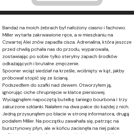
Bandaż na moich żebrach był nałożony ciasno i fachowo.
Miller wytarła zakrwawione ręce, a w mieszkaniu na
Czwartej Alei znów zapadła cisza. Adrenalina, która jeszcze
przed chwilą pchała nas do przodu, wyparowała,
zostawiając po sobie tylko sterylny zapach środków
odkażających i brutalne zmęczenie.
Spooner wciąż siedział na krześle, wciśnięty w kąt, jakby
próbował stopić się ze ścianą.
Podszedłem do szafki nad zlewem. Otworzyłem ją,
ignorując ciche chrupnięcie w klatce piersiowej.
Wyciągnąłem napoczętą butelkę taniego bourbona i trzy
zakurzone szklanki. Nalałem na dwa palce do każdej z nich.
Jedną przysunąłem po blacie w stronę informatora, drugą
podałem Miller. Na początku zawahała się, patrząc na
bursztynowy płyn, ale w końcu zacisnęła na niej palce.