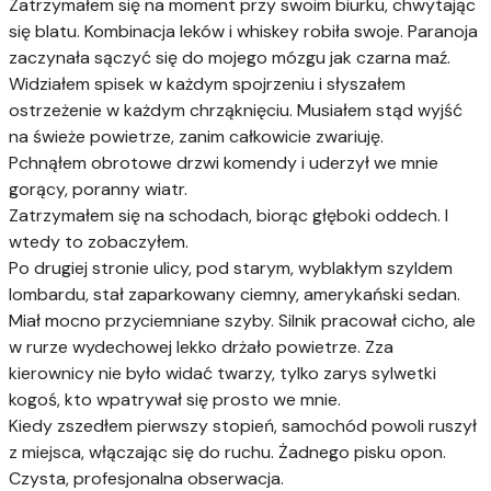
Zatrzymałem się na moment przy swoim biurku, chwytając
się blatu. Kombinacja leków i whiskey robiła swoje. Paranoja
zaczynała sączyć się do mojego mózgu jak czarna maź.
Widziałem spisek w każdym spojrzeniu i słyszałem
ostrzeżenie w każdym chrząknięciu. Musiałem stąd wyjść
na świeże powietrze, zanim całkowicie zwariuję.
Pchnąłem obrotowe drzwi komendy i uderzył we mnie
gorący, poranny wiatr.
Zatrzymałem się na schodach, biorąc głęboki oddech. I
wtedy to zobaczyłem.
Po drugiej stronie ulicy, pod starym, wyblakłym szyldem
lombardu, stał zaparkowany ciemny, amerykański sedan.
Miał mocno przyciemniane szyby. Silnik pracował cicho, ale
w rurze wydechowej lekko drżało powietrze. Zza
kierownicy nie było widać twarzy, tylko zarys sylwetki
kogoś, kto wpatrywał się prosto we mnie.
Kiedy zszedłem pierwszy stopień, samochód powoli ruszył
z miejsca, włączając się do ruchu. Żadnego pisku opon.
Czysta, profesjonalna obserwacja.