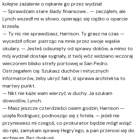
kolejne zażalenie o nękanie go przez wydział.
— Sprawdzam stare ślady finansowe... — zacząłem, ale
Lynch wszedł mi w słowo, opierając się ciężko o oparcie
krzesła.
— Ty nic nie sprawdzasz, Harrison. Ty grasz na czas —
wycedził oficer ,patrząc na mnie przez swoje wąskie
okulary. — Jesteś odsunięty od sprawy doków, a mimo to
mój wydział dostaje sygnały, iż twój wóz widziano wczoraj
wieczorem blisko strefy portowej w San Pedro.
Ostrzegałem cię. Szukasz duchów i mitycznych
informatorów, żeby ukryć fakt, iż sprawa architekta to
martwy punkt.
— Nikt nie każe wam wierzyć w duchy. Ja szukam
dowodów, Lynch.
— Masz jeszcze czterdzieści osiem godzin, Harrison —
ucięła Rodriguez, podnosząc się z fotela. — jeżeli nie
przyniesiesz mi czegoś, co prokurator będzie mógł wziąć
do ręki, zamykam sprawę Hegry`ego, a pan przenosi się do
archiwum. Bez dyskusji.