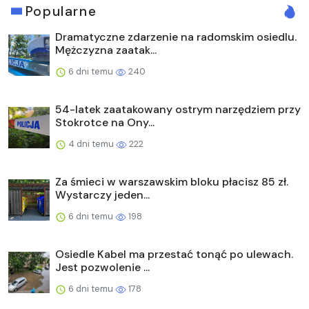
Popularne
Dramatyczne zdarzenie na radomskim osiedlu.
Mężczyzna zaatak...
6 dni temu
240
54-latek zaatakowany ostrym narzędziem przy
Stokrotce na Ony...
4 dni temu
222
Za śmieci w warszawskim bloku płacisz 85 zł.
Wystarczy jeden...
6 dni temu
198
Osiedle Kabel ma przestać tonąć po ulewach.
Jest pozwolenie ...
6 dni temu
178