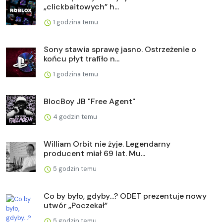
„clickbaitowych” h...
1 godzina temu
Sony stawia sprawę jasno. Ostrzeżenie o
końcu płyt trafiło n...
1 godzina temu
BlocBoy JB "Free Agent"
4 godzin temu
William Orbit nie żyje. Legendarny
producent miał 69 lat. Mu...
5 godzin temu
Co by było, gdyby…? ODET prezentuje nowy
utwór „Poczekał”
5 godzin temu