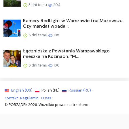
3 dni temu
204
Kamery RedLight w Warszawie i na Mazowszu.
Czy mandat wpada ...
6 dni temu
195
Łączniczka z Powstania Warszawskiego
mieszka na Kozinach. "M...
6 dni temu
190
English (US) ·
Polish (PL) ·
Russian (RU) ·
Kontakt
·
Regulamin
·
O nas
·
© PORZĄDEK 2026. Wszelkie prawa zastrzeżone.