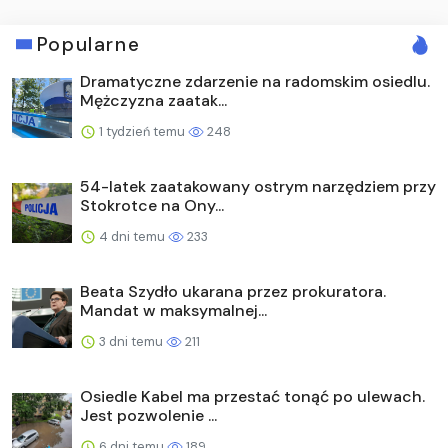
Popularne
Dramatyczne zdarzenie na radomskim osiedlu.
Mężczyzna zaatak...
1 tydzień temu
248
54-latek zaatakowany ostrym narzędziem przy
Stokrotce na Ony...
4 dni temu
233
Beata Szydło ukarana przez prokuratora.
Mandat w maksymalnej...
3 dni temu
211
Osiedle Kabel ma przestać tonąć po ulewach.
Jest pozwolenie ...
6 dni temu
189