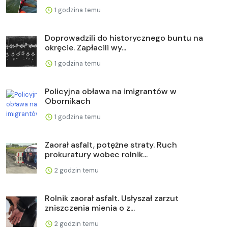
1 godzina temu
Doprowadzili do historycznego buntu na
okręcie. Zapłacili wy...
1 godzina temu
Policyjna obława na imigrantów w
Obornikach
1 godzina temu
Zaorał asfalt, potężne straty. Ruch
prokuratury wobec rolnik...
2 godzin temu
Rolnik zaorał asfalt. Usłyszał zarzut
zniszczenia mienia o z...
2 godzin temu