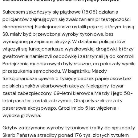
Sukcesem zakończyły się piątkowe (15.05) działania
policjantów zajmujących się zwalczaniem przestępczości
ekonomicznej. Funkcjonariusze ustalili pojazd, którym trasą
S8, miały być przewożone wyroby tytoniowe, bez
wymaganej przepisami akcyzy. W działania policjantów
włączyli się funkcjonariusze wyszkowskiej drogówki, którzy
gwałtownie namierzyli osobówkę
i zatrzymali ją do kontroli.
Podejrzenia mundurowych były słuszne, co pokazały wyniki
przeszukania samochodu. W bagażniku Mazdy
funkcjonariusze ujawnili 5 tysięcy paczek papierosów bez
polskich znaków skarbowych akcyzy. Nielegalny towar
zastał zabezpieczony. 69-letni kierowca Mazdy i jego 50-
letni pasażer zostali zatrzymali. Obaj usłyszeli zarzuty
paserstwa akcyzowego. Grozi im do 5 lat więzienia i
wysoka grzywna.
Gdyby zatrzymane wyroby tytoniowe trafiły do sprzedaży
Skarb Państwa straciłby ponad 176 tys. złotych tytułem