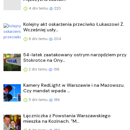
4 dni temu
220
Kolejny akt oskarżenia przeciwko Łukaszowi Ż.
Wcześniej usły...
6 dni temu
204
54-latek zaatakowany ostrym narzędziem przy
Stokrotce na Ony...
2 dni temu
196
Kamery RedLight w Warszawie i na Mazowszu.
Czy mandat wpada ...
5 dni temu
186
Łączniczka z Powstania Warszawskiego
mieszka na Kozinach. "M...