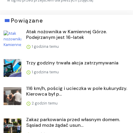
w ogniu przed przejściem dla pieszych [zdjęcia]
Powiązane
Atak nożownika w Kamiennej Górze.
Podejrzanym jest 16-latek
1 godzina temu
Trzy godziny trwała akcja zatrzymywania
1 godzina temu
116 km/h, pościg i ucieczka w pole kukurydzy.
Kierowca był p...
2 godzin temu
Zakaz parkowania przed własnym domem.
Sąsiad może żądać usun...