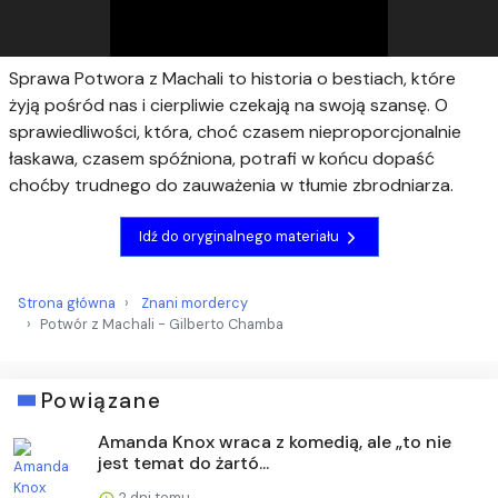
Sprawa Potwora z Machali to historia o bestiach, które
żyją pośród nas i cierpliwie czekają na swoją szansę. O
sprawiedliwości, która, choć czasem nieproporcjonalnie
łaskawa, czasem spóźniona, potrafi w końcu dopaść
choćby trudnego do zauważenia w tłumie zbrodniarza.
Idź do oryginalnego materiału
Strona główna
Znani mordercy
Potwór z Machali - Gilberto Chamba
Powiązane
Amanda Knox wraca z komedią, ale „to nie
jest temat do żartó...
2 dni temu