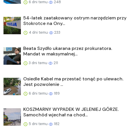
6 dni temu
248
54-latek zaatakowany ostrym narzędziem przy
Stokrotce na Ony...
4 dni temu
233
Beata Szydło ukarana przez prokuratora.
Mandat w maksymalnej...
3 dni temu
211
Osiedle Kabel ma przestać tonąć po ulewach.
Jest pozwolenie ...
6 dni temu
189
KOSZMARNY WYPADEK W JELENIEJ GÓRZE.
Samochód wjechał na chod...
5 dni temu
182