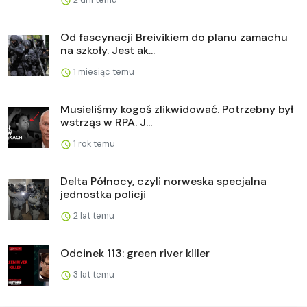
Od fascynacji Breivikiem do planu zamachu
na szkoły. Jest ak...
1 miesiąc temu
Musieliśmy kogoś zlikwidować. Potrzebny był
wstrząs w RPA. J...
1 rok temu
Delta Północy, czyli norweska specjalna
jednostka policji
2 lat temu
Odcinek 113: green river killer
3 lat temu