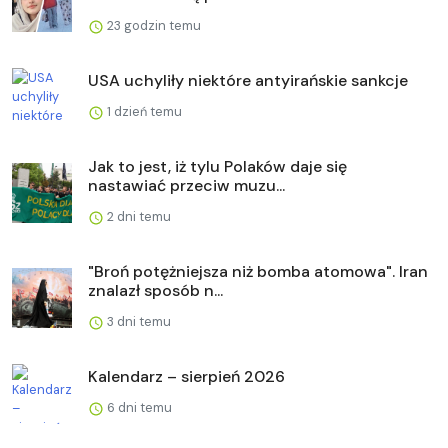
23 godzin temu
USA uchyliły niektóre antyirańskie sankcje
1 dzień temu
Jak to jest, iż tylu Polaków daje się
nastawiać przeciw muzu...
2 dni temu
"Broń potężniejsza niż bomba atomowa". Iran
znalazł sposób n...
3 dni temu
Kalendarz – sierpień 2026
6 dni temu