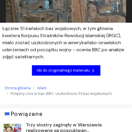
Łącznie 51 irańskich baz wojskowych, w tym główna
kwatera Korpusu Strażników Rewolucji Islamskiej (IRGC),
miało zostać uszkodzonych w amerykańsko-izraelskich
uderzeniach od początku wojny - ocenia BBC po analizie
zdjęć satelitarnych.
Idź do oryginalnego materiału
Strona główna
Islam
Potężny cios w Iran. BBC: uszkodzono 51 baz wojskowych
Powiązane
Trzy siostry zaginęły w Warszawie.
realizowane są poszukiwan...