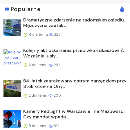
Popularne
Dramatyczne zdarzenie na radomskim osiedlu.
Mężczyzna zaatak...
4 dni temu
226
Kolejny akt oskarżenia przeciwko Łukaszowi Ż.
Wcześniej usły...
6 dni temu
210
54-latek zaatakowany ostrym narzędziem przy
Stokrotce na Ony...
2 dni temu
200
Kamery RedLight w Warszawie i na Mazowszu.
Czy mandat wpada ...
5 dni temu
192