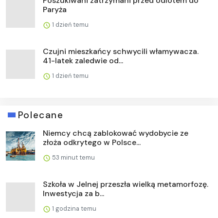
Poszukiwani zatrzymani przed odlotem do
Paryża
1 dzień temu
Czujni mieszkańcy schwycili włamywacza.
41-latek zaledwie od...
1 dzień temu
Polecane
Niemcy chcą zablokować wydobycie ze
złoża odkrytego w Polsce...
53 minut temu
Szkoła w Jelnej przeszła wielką metamorfozę.
Inwestycja za b...
1 godzina temu