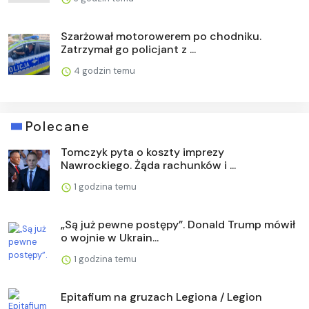
Szarżował motorowerem po chodniku.
Zatrzymał go policjant z ...
4 godzin temu
Polecane
Tomczyk pyta o koszty imprezy
Nawrockiego. Żąda rachunków i ...
1 godzina temu
„Są już pewne postępy”. Donald Trump mówił
o wojnie w Ukrain...
1 godzina temu
Epitafium na gruzach Legiona / Legion