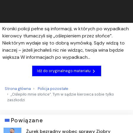
Kroniki policji pełne są informacji, w których po wypadkach
kierowcy tłumaczyli się „oślepieniem przez słońce”.
Niektórym wydaje się to dobrą wymówką. Sądy widzą to
inaczej – jeżeli jechałeś nic nie widząc, twoja wina będzie
większa W informacjach po wypadkach...
Idź do oryginalnego materiału
Strona główna
Policja pozostałe
„Oślepiło mnie słońce”. Tym w sądzie kierowca sobie tylko
zaszkodzi
Powiązane
Żurek bezradny wobec sprawy Ziobry