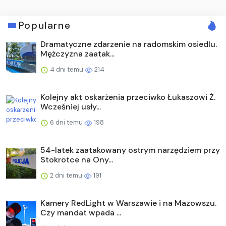
Popularne
Dramatyczne zdarzenie na radomskim osiedlu.
Mężczyzna zaatak...
4 dni temu
214
Kolejny akt oskarżenia przeciwko Łukaszowi Ż.
Wcześniej usły...
6 dni temu
198
54-latek zaatakowany ostrym narzędziem przy
Stokrotce na Ony...
2 dni temu
191
Kamery RedLight w Warszawie i na Mazowszu.
Czy mandat wpada ...