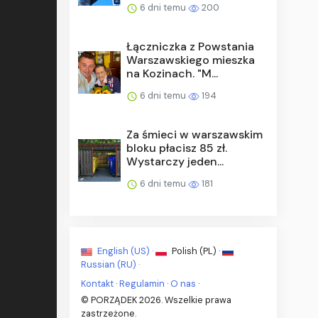
6 dni temu
200
Łączniczka z Powstania
Warszawskiego mieszka
na Kozinach. "M...
6 dni temu
194
Za śmieci w warszawskim
bloku płacisz 85 zł.
Wystarczy jeden...
6 dni temu
181
English (US) ·
Polish (PL) ·
Russian (RU) ·
Kontakt
·
Regulamin
·
O nas
·
© PORZĄDEK 2026. Wszelkie prawa
zastrzeżone.