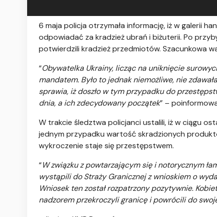
6 maja policja otrzymała informację, iż w galerii h
odpowiadać za kradzież ubrań i biżuterii. Po przyby
potwierdzili kradzież przedmiotów. Szacunkowa wa
“
Obywatelka Ukrainy, licząc na uniknięcie surowyc
mandatem. Było to jednak niemożliwe, nie zdawała
sprawia, iż doszło w tym przypadku do przestępstw
dnia, a ich zdecydowany początek
” – poinformował
W trakcie śledztwa policjanci ustalili, iż w ciągu 
jednym przypadku wartość skradzionych produktów
wykroczenie staje się przestępstwem.
“
W związku z powtarzającym się i notorycznym łam
wystąpili do Straży Granicznej z wnioskiem o wyda
Wniosek ten został rozpatrzony pozytywnie. Kobie
nadzorem przekroczyli granicę i powrócili do swoj