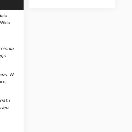
iała
Wilda
 mienia
ego
ieży. W
rej
riatu
raju.