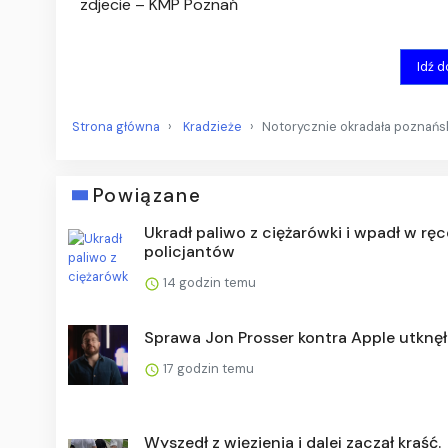
zdjecie – KMP Poznań
Idź 
Strona główna
Kradzieże
Notorycznie okradała poznańsk
Powiązane
Ukradł paliwo z ciężarówki i wpadł w ręc
policjantów
14 godzin temu
Sprawa Jon Prosser kontra Apple utknęł
17 godzin temu
Wyszedł z więzienia i dalej zaczął kraść.