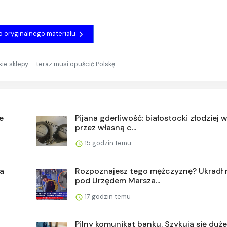
do oryginalnego materiału
ie sklepy – teraz musi opuścić Polskę
e
Pijana gderliwość: białostocki złodziej 
przez własną c...
15 godzin temu
a
Rozpoznajesz tego mężczyznę? Ukradł 
pod Urzędem Marsza...
17 godzin temu
Pilny komunikat banku. Szykują się duże