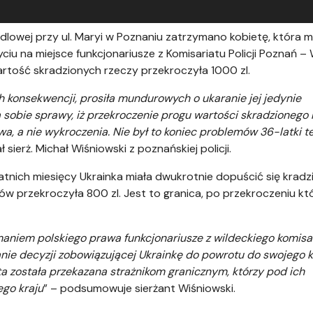
andlowej przy ul. Maryi w Poznaniu zatrzymano kobietę, która m
ciu na miejsce funkcjonariusze z Komisariatu Policji Poznań – 
rtość skradzionych rzeczy przekroczyła 1000 zl.
h konsekwencji, prosiła mundurowych o ukaranie jej jedynie
 sobie sprawy, iż przekroczenie progu wartości skradzionego
a, a nie wykroczenia. Nie był to koniec problemów 36-latki t
 sierż. Michał Wiśniowski z poznańskiej policji.
ostatnich miesięcy Ukrainka miała dwukrotnie dopuścić się kradz
 przekroczyła 800 zl. Jest to granica, po przekroczeniu któ
aniem polskiego prawa funkcjonariusze z wildeckiego komisa
nie decyzji zobowiązującej Ukrainkę do powrotu do swojego k
ta została przekazana strażnikom granicznym, którzy pod ich
ego kraju
” – podsumowuje sierżant Wiśniowski.