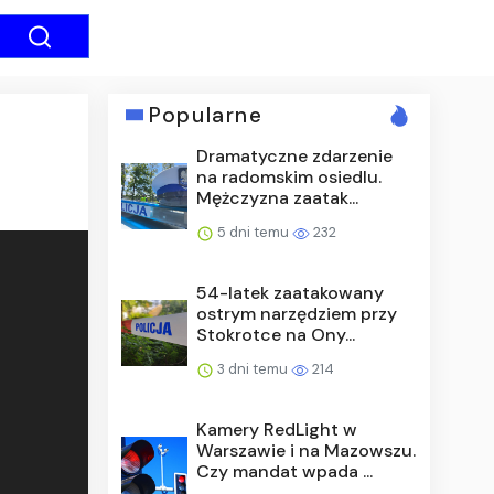
Popularne
Dramatyczne zdarzenie
na radomskim osiedlu.
Mężczyzna zaatak...
5 dni temu
232
54-latek zaatakowany
ostrym narzędziem przy
Stokrotce na Ony...
3 dni temu
214
Kamery RedLight w
Warszawie i na Mazowszu.
Czy mandat wpada ...