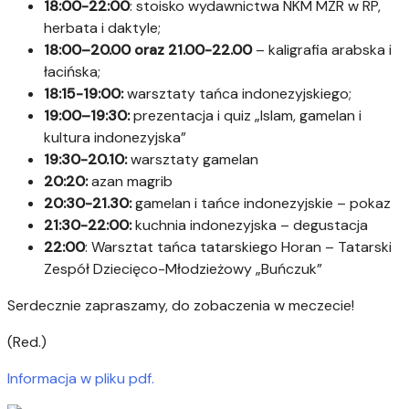
18:00-22:00
: stoisko wydawnictwa NKM MZR w RP,
herbata i daktyle;
18:00–20.00 oraz 21.00-22.00
– kaligrafia arabska i
łacińska;
18:15-19:00:
warsztaty tańca indonezyjskiego;
19:00–19:30:
prezentacja i quiz „Islam, gamelan i
kultura indonezyjska”
19:30-20.10:
warsztaty gamelan
20:20:
azan magrib
20:30-21.30:
gamelan i tańce indonezyjskie – pokaz
21:30-22:00:
kuchnia indonezyjska – degustacja
22:00
: Warsztat tańca tatarskiego Horan – Tatarski
Zespół Dziecięco-Młodzieżowy „Buńczuk”
Serdecznie zapraszamy, do zobaczenia w meczecie!
(Red.)
Informacja w pliku pdf.