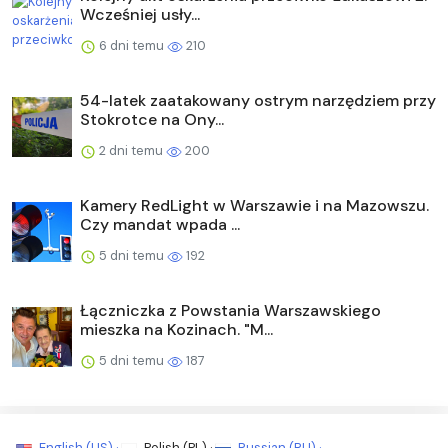
Wcześniej usły...
6 dni temu
210
54-latek zaatakowany ostrym narzędziem przy
Stokrotce na Ony...
2 dni temu
200
Kamery RedLight w Warszawie i na Mazowszu.
Czy mandat wpada ...
5 dni temu
192
Łączniczka z Powstania Warszawskiego
mieszka na Kozinach. "M...
5 dni temu
187
English (US) ·
Polish (PL) ·
Russian (RU) ·