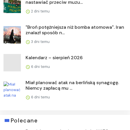
nastawiać przeciw muzu...
2 dni temu
"Broń potężniejsza niż bomba atomowa". Iran
znalazł sposób n...
3 dni temu
Kalendarz – sierpień 2026
6 dni temu
Miał planować atak na berlińską synagogę.
Niemcy zapłacą mu ...
6 dni temu
Polecane