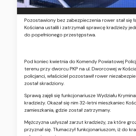
Pozostawiony bez zabezpieczenia rower stał się ła
Kościana ustalili i zatrzymali sprawcę kradzieży je
do popełnionego przestępstwa.
Pod koniec kwietnia do Komendy Powiatowej Policj
terenu przy dworcu PKP na ul. Dworcowej w Kościan
policjanci, właściciel pozostawił rower niezabezpie
został skradziony.
Sprawą zajęli się funkcjonariusze Wydziału Krymi
kradzieży. Okazał się nim 32-letni mieszkaniec Kośc
zamieszkania, gdzie został zatrzymany.
Mężczyzna usłyszał zarzut kradzieży, za które gr
przyznał się. Tłumaczył funkcjonariuszom, iż do k