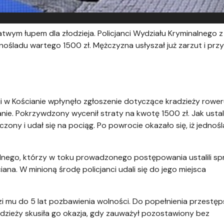
twym łupem dla złodzieja. Policjanci Wydziału Kryminalnego z
dnośladu wartego 1500 zł. Mężczyzna usłyszał już zarzut i przy
i w Kościanie wpłynęło zgłoszenie dotyczące kradzieży rower
ie. Pokrzywdzony wycenił straty na kwotę 1500 zł. Jak ustali
czony i udał się na pociąg. Po powrocie okazało się, iż jednoś
nalnego, którzy w toku prowadzonego postępowania ustalili s
iana. W minioną środę policjanci udali się do jego miejsca
ozi mu do 5 lat pozbawienia wolności. Do popełnienia przestę
radzieży skusiła go okazja, gdy zauważył pozostawiony bez