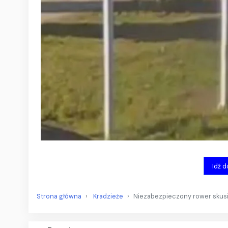
Idź 
Strona główna
Kradzieże
Niezabezpieczony rower skusił