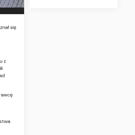
znał się
u z
li
lad
prawcę
pstwa