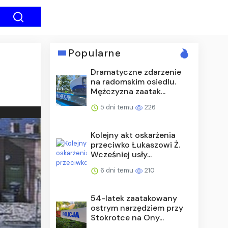
Popularne
Dramatyczne zdarzenie
na radomskim osiedlu.
Mężczyzna zaatak...
5 dni temu
226
Kolejny akt oskarżenia
przeciwko Łukaszowi Ż.
Wcześniej usły...
6 dni temu
210
54-latek zaatakowany
ostrym narzędziem przy
Stokrotce na Ony...