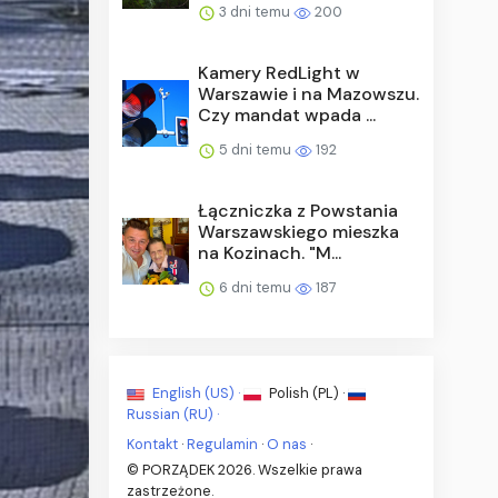
3 dni temu
200
Kamery RedLight w
Warszawie i na Mazowszu.
Czy mandat wpada ...
5 dni temu
192
Łączniczka z Powstania
Warszawskiego mieszka
na Kozinach. "M...
6 dni temu
187
English (US) ·
Polish (PL) ·
Russian (RU) ·
Kontakt
·
Regulamin
·
O nas
·
© PORZĄDEK 2026. Wszelkie prawa
zastrzeżone.