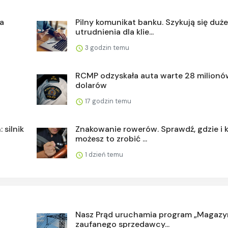
a
Pilny komunikat banku. Szykują się duże
utrudnienia dla klie...
3 godzin temu
RCMP odzyskała auta warte 28 milionó
dolarów
17 godzin temu
silnik
Znakowanie rowerów. Sprawdź, gdzie i 
możesz to zrobić ...
1 dzień temu
Nasz Prąd uruchamia program „Magazy
zaufanego sprzedawcy...