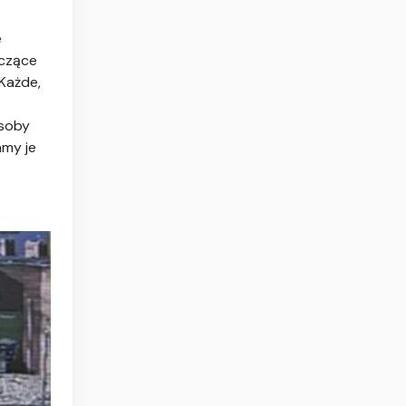
e
yczące
Każde,
osoby
amy je