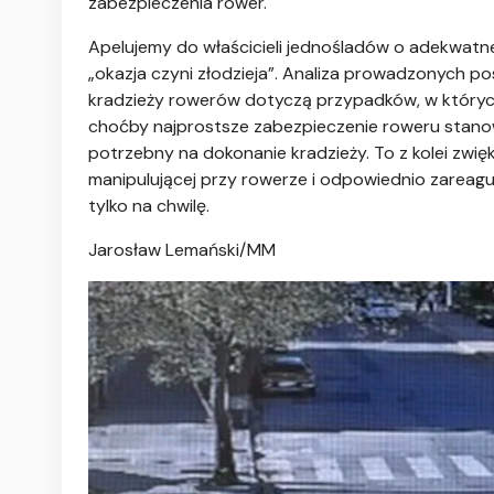
zabezpieczenia rower.
Apelujemy do właścicieli jednośladów o adekwatn
„okazja czyni złodzieja”. Analiza prowadzonych p
kradzieży rowerów dotyczą przypadków, w któryc
choćby najprostsze zabezpieczenie roweru stanow
potrzebny na dokonanie kradzieży. To z kolei zwi
manipulującej przy rowerze i odpowiednio zareagu
tylko na chwilę.
Jarosław Lemański/MM