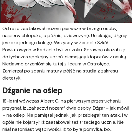
Od razu zaatakował nożem pierwsze w brzegu osoby,
najpierw chłopaka, a później dziewczynę. Uciekając, dźgnął
jeszcze jednego kolegę. Wszyscy w Zespole Szkół
Powiatowych w Kadzidle byli w szoku. Sprawcą okazał się
dotychczas spokojny uczeń, niemający kłopotów z nauką.
Niedawno przeniósł się tutaj z liceum w Ostrołęce.
Zamierzał po zdaniu matury pójść na studia z zakresu
dietetyki.
Dźganie na oślep
18-letni wówczas Albert G. na pierwszym przesłuchaniu
przyznał, iż „zahaczył nożem” dwie osoby. Dźgał – jak mówił
– na oślep. Nie pamiętał jednak, jak przebiegał ten atak, i w
ogóle nie kojarzył, iż zaatakował też trzeciego ucznia. Nie
miał natomiast wątpliwości, iż to była pomyłka, bo…