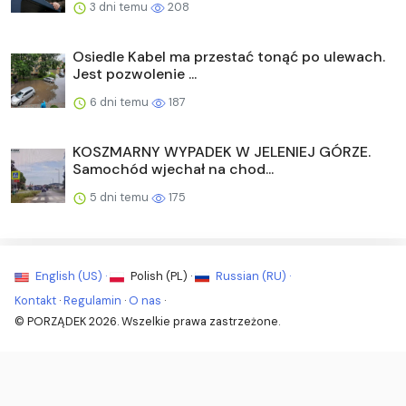
3 dni temu
208
Osiedle Kabel ma przestać tonąć po ulewach.
Jest pozwolenie ...
6 dni temu
187
KOSZMARNY WYPADEK W JELENIEJ GÓRZE.
Samochód wjechał na chod...
5 dni temu
175
English (US) ·
Polish (PL) ·
Russian (RU) ·
Kontakt
·
Regulamin
·
O nas
·
© PORZĄDEK 2026. Wszelkie prawa zastrzeżone.