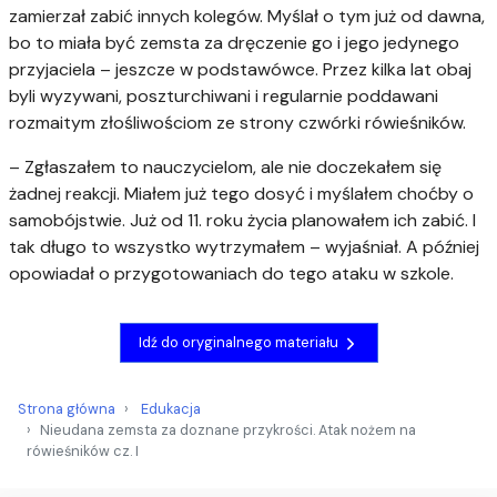
zamierzał zabić innych kolegów. Myślał o tym już od dawna,
bo to miała być zemsta za dręczenie go i jego jedynego
przyjaciela – jeszcze w podstawówce. Przez kilka lat obaj
byli wyzywani, poszturchiwani i regularnie poddawani
rozmaitym złośliwościom ze strony czwórki rówieśników.
– Zgłaszałem to nauczycielom, ale nie doczekałem się
żadnej reakcji. Miałem już tego dosyć i myślałem choćby o
samobójstwie. Już od 11. roku życia planowałem ich zabić. I
tak długo to wszystko wytrzymałem – wyjaśniał. A później
opowiadał o przygotowaniach do tego ataku w szkole.
Idź do oryginalnego materiału
Strona główna
Edukacja
Nieudana zemsta za doznane przykrości. Atak nożem na
rówieśników cz. I