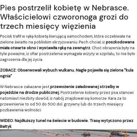
Pies postrzelił kobietę w Nebrasce.
Właścicielowi czworonoga grozi do
trzech miesięcy więzienia
Pocisk trafił w rękę kobietę kierującą samochodem, która oczekiwała na
zielone światło na pobliskim skrzyżowaniu. Pech chciał, iż
poszkodowana
miała otwarte okno i wystawiła rękę na zewnątrz
. Choć obrażenia były na
tyle poważne, iż ofiar postrzelenia wymagała wizyty w szpitalu, to nie było
zagrożenia dla jej życia.
ZOBACZ: Obserwowali wybuch wulkanu. Nagle pojawiła się zielona "kula
ognia"
W Nebrasce zakazane jest
przewożenie załadowanej strzelby w
pojeździe na drodze publicznej
. Postrzelenie kobiety przez psa stanowi
natomiast niezbity dowód, iż nabój znajdował się komorze. Kara za to
przewinienie to od 50 do 500 dol. grzywny lub do trzech miesięcy
pozbawienia wolności.
WIDEO: Najdłuższy tunel na świecie w budowie. Trasę wytyczono przez
Bałtyk