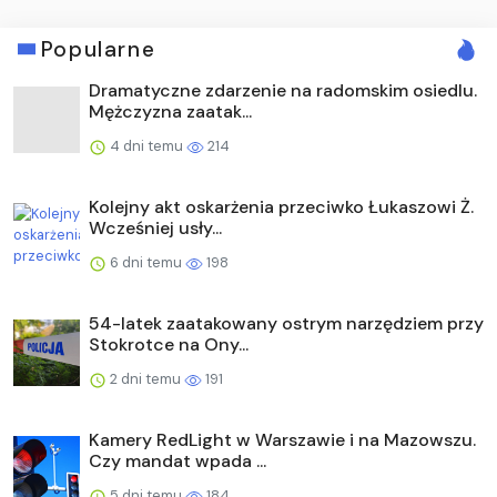
Popularne
Dramatyczne zdarzenie na radomskim osiedlu.
Mężczyzna zaatak...
4 dni temu
214
Kolejny akt oskarżenia przeciwko Łukaszowi Ż.
Wcześniej usły...
6 dni temu
198
54-latek zaatakowany ostrym narzędziem przy
Stokrotce na Ony...
2 dni temu
191
Kamery RedLight w Warszawie i na Mazowszu.
Czy mandat wpada ...
5 dni temu
184