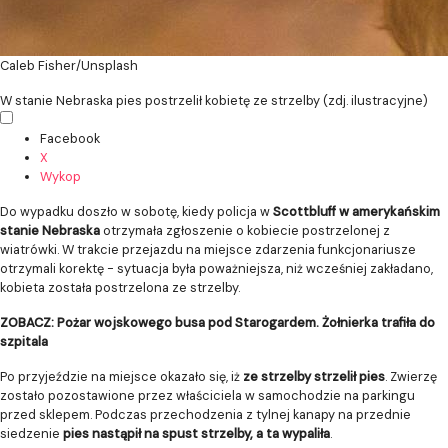
Caleb Fisher/Unsplash
W stanie Nebraska pies postrzelił kobietę ze strzelby (zdj. ilustracyjne)
Facebook
X
Wykop
Do wypadku doszło w sobotę, kiedy policja w
Scottbluff w amerykańskim
stanie Nebraska
otrzymała zgłoszenie o kobiecie postrzelonej z
wiatrówki. W trakcie przejazdu na miejsce zdarzenia funkcjonariusze
otrzymali korektę - sytuacja była poważniejsza, niż wcześniej zakładano,
kobieta została postrzelona ze strzelby.
ZOBACZ: Pożar wojskowego busa pod Starogardem. Żołnierka trafiła do
szpitala
Po przyjeździe na miejsce okazało się, iż
ze strzelby strzelił pies
. Zwierzę
zostało pozostawione przez właściciela w samochodzie na parkingu
przed sklepem. Podczas przechodzenia z tylnej kanapy na przednie
siedzenie
pies nastąpił na spust strzelby, a ta wypaliła
.