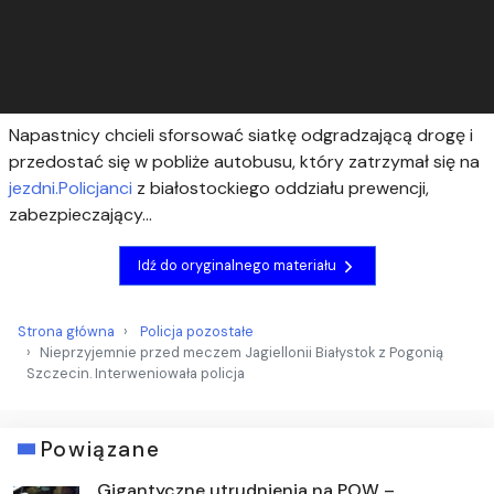
Napastnicy chcieli sforsować siatkę odgradzającą drogę i
przedostać się w pobliże autobusu, który zatrzymał się na
jezdni.Policjanci
z białostockiego oddziału prewencji,
zabezpieczający...
Idź do oryginalnego materiału
Strona główna
Policja pozostałe
Nieprzyjemnie przed meczem Jagiellonii Białystok z Pogonią
Szczecin. Interweniowała policja
Powiązane
Gigantyczne utrudnienia na POW –