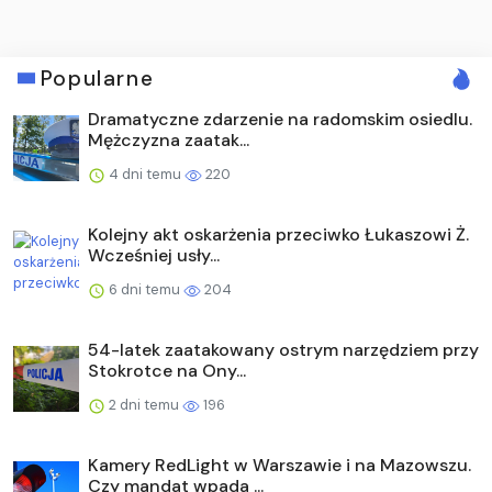
Popularne
Dramatyczne zdarzenie na radomskim osiedlu.
Mężczyzna zaatak...
4 dni temu
220
Kolejny akt oskarżenia przeciwko Łukaszowi Ż.
Wcześniej usły...
6 dni temu
204
54-latek zaatakowany ostrym narzędziem przy
Stokrotce na Ony...
2 dni temu
196
Kamery RedLight w Warszawie i na Mazowszu.
Czy mandat wpada ...