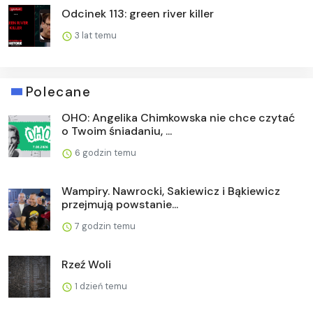
Odcinek 113: green river killer
3 lat temu
Polecane
OHO: Angelika Chimkowska nie chce czytać
o Twoim śniadaniu, ...
6 godzin temu
Wampiry. Nawrocki, Sakiewicz i Bąkiewicz
przejmują powstanie...
7 godzin temu
Rzeź Woli
1 dzień temu