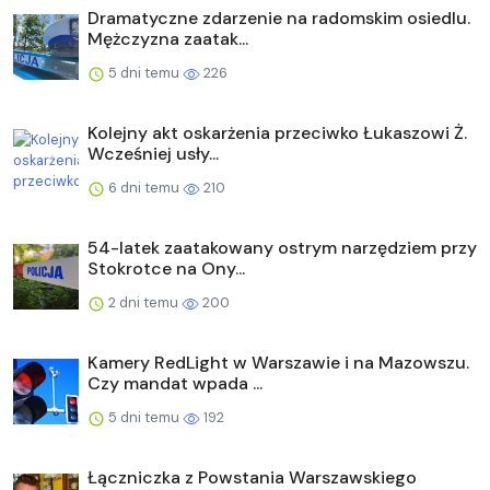
Dramatyczne zdarzenie na radomskim osiedlu.
Mężczyzna zaatak...
5 dni temu
226
Kolejny akt oskarżenia przeciwko Łukaszowi Ż.
Wcześniej usły...
6 dni temu
210
54-latek zaatakowany ostrym narzędziem przy
Stokrotce na Ony...
2 dni temu
200
Kamery RedLight w Warszawie i na Mazowszu.
Czy mandat wpada ...
5 dni temu
192
Łączniczka z Powstania Warszawskiego