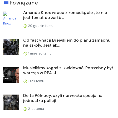
Powiązane
Amanda Knox wraca z komedią, ale „to nie
jest temat do żartó...
20 godzin temu
Od fascynacji Breivikiem do planu zamachu
na szkoły. Jest ak...
1 miesiąc temu
Musieliśmy kogoś zlikwidować. Potrzebny był
wstrząs w RPA. J...
1 rok temu
Delta Północy, czyli norweska specjalna
jednostka policji
2 lat temu