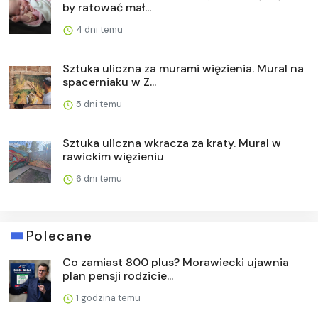
by ratować mał...
4 dni temu
Sztuka uliczna za murami więzienia. Mural na
spacerniaku w Z...
5 dni temu
Sztuka uliczna wkracza za kraty. Mural w
rawickim więzieniu
6 dni temu
Polecane
Co zamiast 800 plus? Morawiecki ujawnia
plan pensji rodzicie...
1 godzina temu