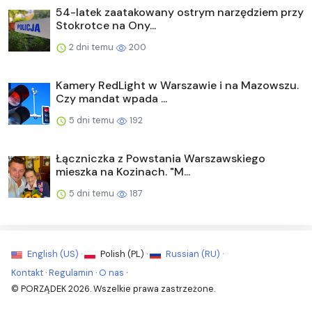
54-latek zaatakowany ostrym narzędziem przy
Stokrotce na Ony...
2 dni temu
200
Kamery RedLight w Warszawie i na Mazowszu.
Czy mandat wpada ...
5 dni temu
192
Łączniczka z Powstania Warszawskiego
mieszka na Kozinach. "M...
5 dni temu
187
English (US) ·
Polish (PL) ·
Russian (RU) ·
Kontakt
·
Regulamin
·
O nas
·
© PORZĄDEK 2026. Wszelkie prawa zastrzeżone.