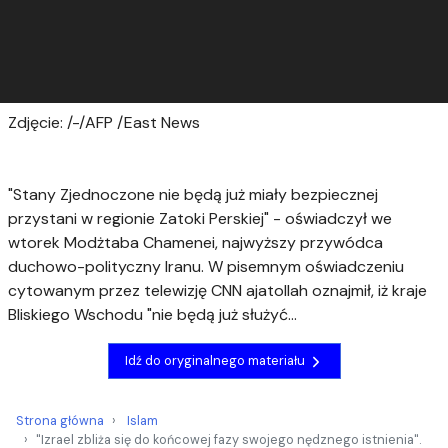
Zdjęcie: /-/AFP /East News
​"Stany Zjednoczone nie będą już miały bezpiecznej
przystani w regionie Zatoki Perskiej" - oświadczył we
wtorek Modżtaba Chamenei, najwyższy przywódca
duchowo-polityczny Iranu. W pisemnym oświadczeniu
cytowanym przez telewizję CNN ajatollah oznajmił, iż kraje
Bliskiego Wschodu "nie będą już służyć...
Idź do oryginalnego materiału
Strona główna
Islam
"Izrael zbliża się do końcowej fazy swojego nędznego istnienia".