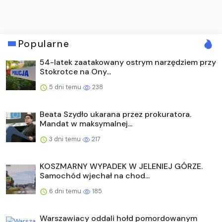
Popularne
54-latek zaatakowany ostrym narzędziem przy
Stokrotce na Ony...
5 dni temu
238
Beata Szydło ukarana przez prokuratora.
Mandat w maksymalnej...
3 dni temu
217
KOSZMARNY WYPADEK W JELENIEJ GÓRZE.
Samochód wjechał na chod...
6 dni temu
185
Warszawiacy oddali hołd pomordowanym