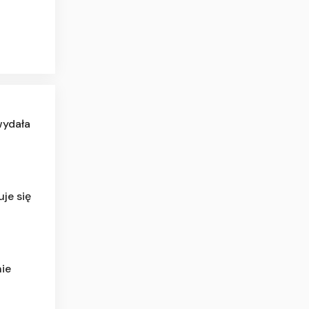
wydała
je się
nie