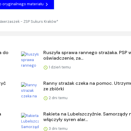
do oryginalnego materiału
Wawrzaszek - ZSP Sukurs Kraków*
a do
Ruszyła sprawa rannego strażaka. PSP 
oświadczenie, za...
1 dzień temu
zyć
Ranny strażak czeka na pomoc. Utrzymu
ze zbiórki
2 dni temu
a
Rakieta na Lubelszczyźnie. Samorządy 
włączyły syren alar...
3 dni temu