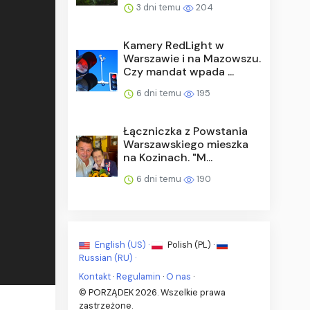
3 dni temu
204
Kamery RedLight w
Warszawie i na Mazowszu.
Czy mandat wpada ...
6 dni temu
195
Łączniczka z Powstania
Warszawskiego mieszka
na Kozinach. "M...
6 dni temu
190
English (US) ·
Polish (PL) ·
Russian (RU) ·
Kontakt
·
Regulamin
·
O nas
·
© PORZĄDEK 2026. Wszelkie prawa
zastrzeżone.