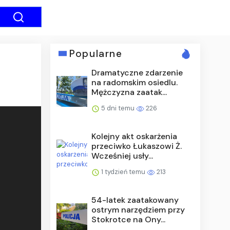
Popularne
Dramatyczne zdarzenie
na radomskim osiedlu.
Mężczyzna zaatak...
5 dni temu
226
Kolejny akt oskarżenia
przeciwko Łukaszowi Ż.
Wcześniej usły...
1 tydzień temu
213
54-latek zaatakowany
ostrym narzędziem przy
Stokrotce na Ony...