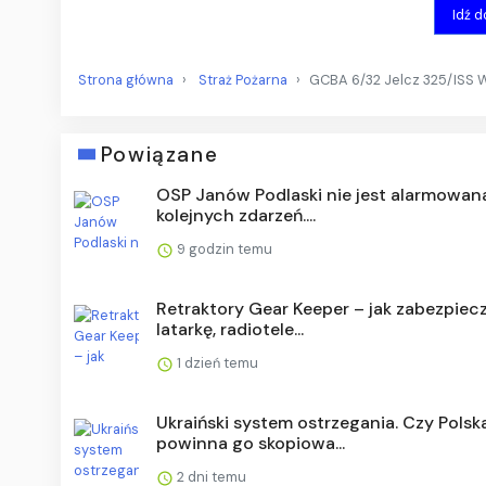
Idź 
Strona główna
Straż Pożarna
GCBA 6/32 Jelcz 325/ISS 
Powiązane
OSP Janów Podlaski nie jest alarmowan
kolejnych zdarzeń....
9 godzin temu
Retraktory Gear Keeper – jak zabezpiec
latarkę, radiotele...
1 dzień temu
Ukraiński system ostrzegania. Czy Polsk
powinna go skopiowa...
2 dni temu