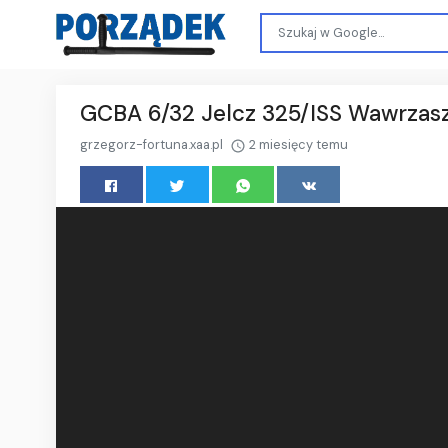
GCBA 6/32 Jelcz 325/ISS Wawrzasz
grzegorz-fortuna.xaa.pl
2 miesięcy temu