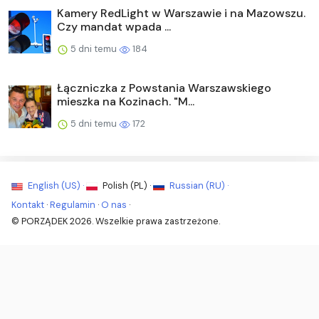
Kamery RedLight w Warszawie i na Mazowszu.
Czy mandat wpada ...
5 dni temu
184
Łączniczka z Powstania Warszawskiego
mieszka na Kozinach. "M...
5 dni temu
172
English (US) ·
Polish (PL) ·
Russian (RU) ·
Kontakt
·
Regulamin
·
O nas
·
© PORZĄDEK 2026. Wszelkie prawa zastrzeżone.