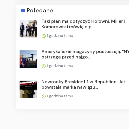
Polecane
Taki plan ma dotyczyć Hołowni. Miller i
Komorowski mówią o p...
1 godzina temu
Amerykańskie magazyny pustoszeją. "N
ostrzega przed najgo...
1 godzina temu
Nowrocky President 1 w Republice. Jak
powstała marka nawiązu...
1 godzina temu