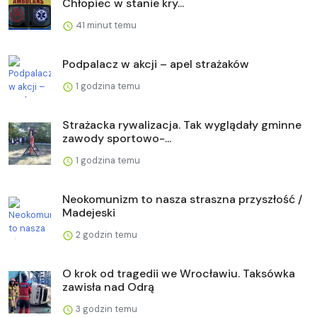
Chłopiec w stanie kry...
41 minut temu
Podpalacz w akcji – apel strażaków
1 godzina temu
Strażacka rywalizacja. Tak wyglądały gminne
zawody sportowo-...
1 godzina temu
Neokomunizm to nasza straszna przyszłość /
Madejeski
2 godzin temu
O krok od tragedii we Wrocławiu. Taksówka
zawisła nad Odrą
3 godzin temu