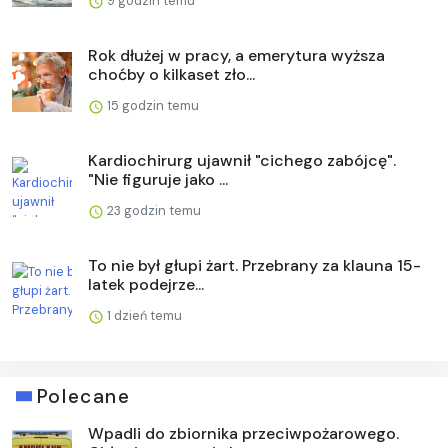
9 godzin temu
Rok dłużej w pracy, a emerytura wyższa
choćby o kilkaset zło...
15 godzin temu
Kardiochirurg ujawnił "cichego zabójcę".
"Nie figuruje jako ...
23 godzin temu
To nie był głupi żart. Przebrany za klauna 15-
latek podejrze...
1 dzień temu
Polecane
Wpadli do zbiornika przeciwpożarowego.