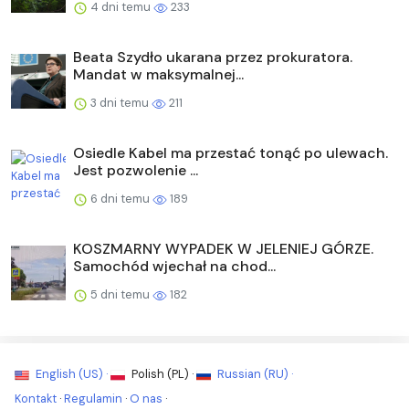
4 dni temu
233
Beata Szydło ukarana przez prokuratora.
Mandat w maksymalnej...
3 dni temu
211
Osiedle Kabel ma przestać tonąć po ulewach.
Jest pozwolenie ...
6 dni temu
189
KOSZMARNY WYPADEK W JELENIEJ GÓRZE.
Samochód wjechał na chod...
5 dni temu
182
English (US) ·
Polish (PL) ·
Russian (RU) ·
Kontakt
·
Regulamin
·
O nas
·