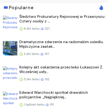
Popularne
Śledztwo Prokuratury Rejonowej w Przasnyszu:
Cztery osoby z ...
6 dni temu
227
Dramatyczne zdarzenie na radomskim osiedlu.
Mężczyzna zaatak...
3 dni temu
197
Kolejny akt oskarżenia przeciwko Łukaszowi Ż.
Wcześniej usły...
5 dni temu
192
Edward Warchocki spotkał drawskich
policjantów. „Najpiękniej...
1 tydzień temu
191