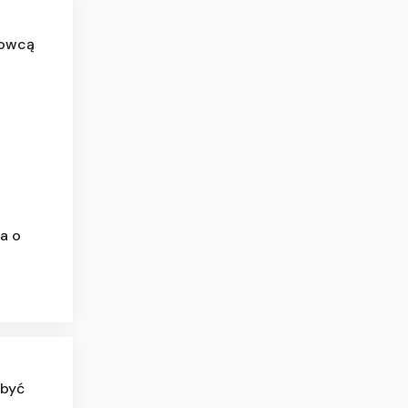
rowcą
a o
 być