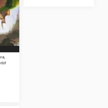
ra,
dzi!